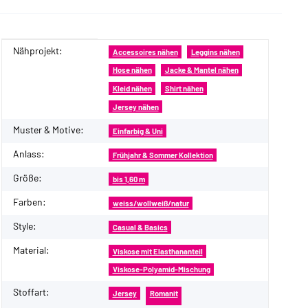
Nähprojekt:
Produkteigenschaft
Wert
Accessoires nähen
Leggins nähen
Hose nähen
Jacke & Mantel nähen
Kleid nähen
Shirt nähen
Jersey nähen
Muster & Motive:
Einfarbig & Uni
Anlass:
Frühjahr & Sommer Kollektion
Größe:
bis 1,60 m
Farben:
weiss/wollweiß/natur
Style:
Casual & Basics
Material:
Viskose mit Elasthananteil
Viskose-Polyamid-Mischung
Stoffart:
Jersey
Romanit