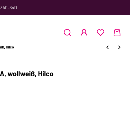
 34C, 34D
ß, Hilco
, wollweiß, Hilco