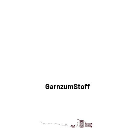
GarnzumStoff