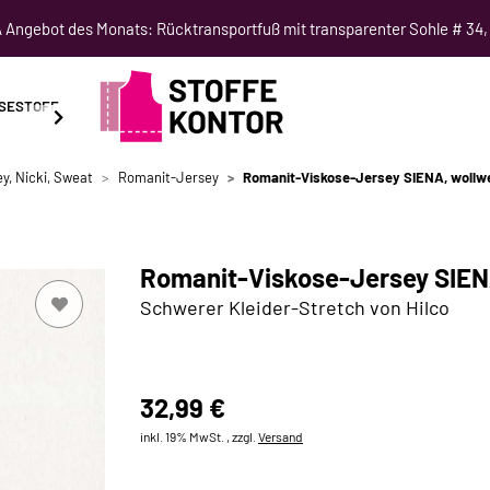
Angebot des Monats: Rücktransportfuß mit transparenter Sohle # 34,
SESTOFF
SCHNITTMUSTER
NÄHKURSE
SALE
y, Nicki, Sweat
Romanit-Jersey
Romanit-Viskose-Jersey SIENA, wollwei
Romanit-Viskose-Jersey SIENA
Schwerer Kleider-Stretch von Hilco
32,99 €
inkl. 19% MwSt. , zzgl.
Versand