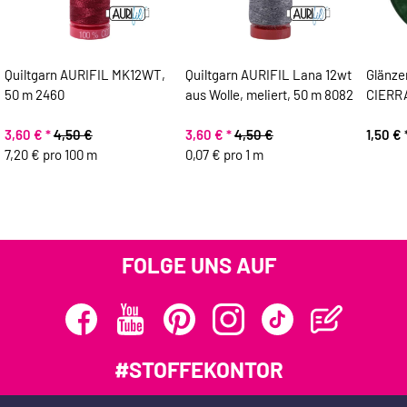
Quiltgarn AURIFIL MK12WT,
Quiltgarn AURIFIL Lana 12wt
Glänze
50 m 2460
aus Wolle, meliert, 50 m 8082
CIERRA
3,60 €
*
4,50 €
3,60 €
*
4,50 €
1,50 €
7,20 € pro 100 m
0,07 € pro 1 m
FOLGE UNS AUF
#STOFFEKONTOR