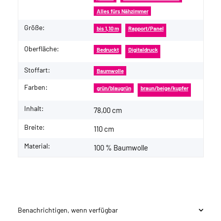
Alles fürs Nähzimmer
Größe:
bis 1,10 m
Rapport/Panel
Oberfläche:
Bedruckt
Digitaldruck
Stoffart:
Baumwolle
Farben:
grün/blaugrün
braun/beige/kupfer
Inhalt:
78,00 cm
Breite:
110 cm
Material:
100 % Baumwolle
Benachrichtigen, wenn verfügbar