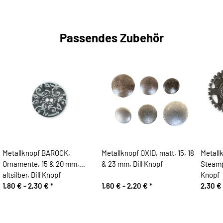
Passendes Zubehör
Metallknopf BAROCK,
Metallknopf OXID, matt, 15, 18
Metall
Ornamente, 15 & 20 mm,
& 23 mm, Dill Knopf
Steamp
altsilber, Dill Knopf
Knopf
1,80 € -
2,30 €
*
1,60 € -
2,20 €
*
2,30 €