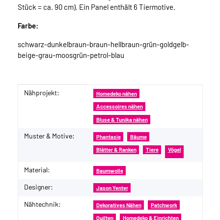
Stück = ca. 90 cm). Ein Panel enthält 6 Tiermotive.
Farbe:
schwarz-dunkelbraun-braun-hellbraun-grün-goldgelb-
beige-grau-moosgrün-petrol-blau
Nähprojekt:
Produkteigenschaft
Wert
Homedeko nähen
Accessoires nähen
Bluse & Tunika nähen
Muster & Motive:
Phantasie
Bäume
Blätter & Ranken
Tiere
Vögel
Material:
Baumwolle
Designer:
Jason Yenter
Nähtechnik:
Dekoratives Nähen
Patchwork
Quilten
Homedeko & Einrichten