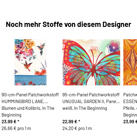
Noch mehr Stoffe von diesem Designer
90-cm-Panel Patchworkstoff
95-cm-Panel Patchworkstoff
Patch
HUMMINGBIRD LANE,
UNUSUAL GARDEN II, Panel,
ESSENC
Blumen und Kolibris, In The
weiß, In The Beginning
Pfeile,
Beginning
Beginn
23,99 €
*
22,99 €
*
23,99 
26,66 € pro 1 m
24,20 € pro 1 m