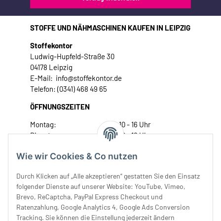
STOFFE UND NÄHMASCHINEN KAUFEN IN LEIPZIG
Stoffekontor
Ludwig-Hupfeld-Straße 30
04178 Leipzig
E-Mail: info@stoffekontor.de
Telefon: (0341) 468 49 65
ÖFFNUNGSZEITEN
Montag:
10 - 16 Uhr
Dienstag:
10 - 16 Uhr
Mittwoch:
10 - 18 Uhr
Wie wir Cookies & Co nutzen
Donnerstag:
10 - 18 Uhr
Freitag:
10 - 18 Uhr
Durch Klicken auf „Alle akzeptieren“ gestatten Sie den Einsatz
Samstag:
10 - 14 Uhr
folgender Dienste auf unserer Website: YouTube, Vimeo,
Brevo, ReCaptcha, PayPal Express Checkout und
Unser Service
Ratenzahlung, Google Analytics 4, Google Ads Conversion
Tracking. Sie können die Einstellung jederzeit ändern