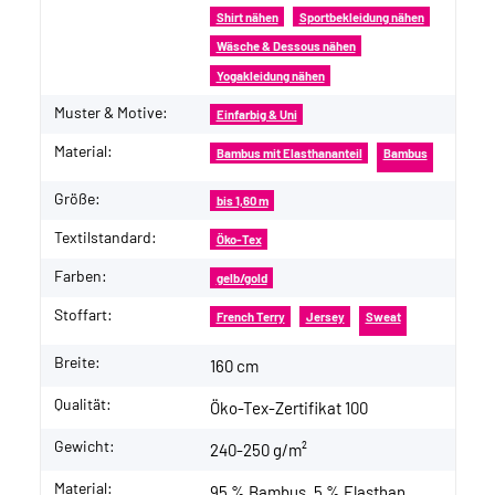
Shirt nähen
Sportbekleidung nähen
Wäsche & Dessous nähen
Yogakleidung nähen
Muster & Motive:
Einfarbig & Uni
Material:
Bambus mit Elasthananteil
Bambus
Größe:
bis 1,60 m
Textilstandard:
Öko-Tex
Farben:
gelb/gold
Stoffart:
French Terry
Jersey
Sweat
Breite:
160 cm
Qualität:
Öko-Tex-Zertifikat 100
Gewicht:
240-250 g/m²
Material:
95 % Bambus, 5 % Elasthan