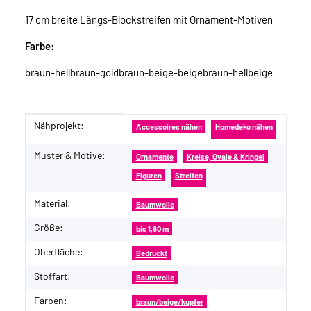
17 cm breite Längs-Blockstreifen mit Ornament-Motiven
Farbe:
braun-hellbraun-goldbraun-beige-beigebraun-hellbeige
Nähprojekt:
Produkteigenschaft
Wert
Accessoires nähen
Homedeko nähen
Muster & Motive:
Ornamente
Kreise, Ovale & Kringel
Figuren
Streifen
Material:
Baumwolle
Größe:
bis 1,60 m
Oberfläche:
Bedruckt
Stoffart:
Baumwolle
Farben:
braun/beige/kupfer