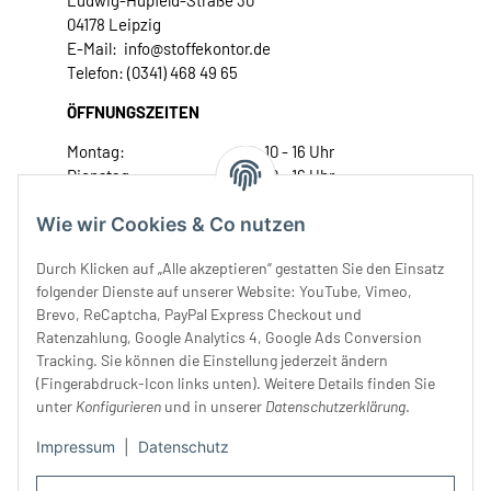
Ludwig-Hupfeld-Straße 30
04178 Leipzig
E-Mail: info@stoffekontor.de
Telefon: (0341) 468 49 65
ÖFFNUNGSZEITEN
Montag:
10 - 16 Uhr
Dienstag:
10 - 16 Uhr
Mittwoch:
10 - 18 Uhr
Wie wir Cookies & Co nutzen
Donnerstag:
10 - 18 Uhr
Freitag:
10 - 18 Uhr
Durch Klicken auf „Alle akzeptieren“ gestatten Sie den Einsatz
Samstag:
10 - 14 Uhr
folgender Dienste auf unserer Website: YouTube, Vimeo,
Unser Service
Brevo, ReCaptcha, PayPal Express Checkout und
Ratenzahlung, Google Analytics 4, Google Ads Conversion
Tracking. Sie können die Einstellung jederzeit ändern
Rechtliches
(Fingerabdruck-Icon links unten). Weitere Details finden Sie
unter
Konfigurieren
und in unserer
Datenschutzerklärung
.
Impressum
|
Datenschutz