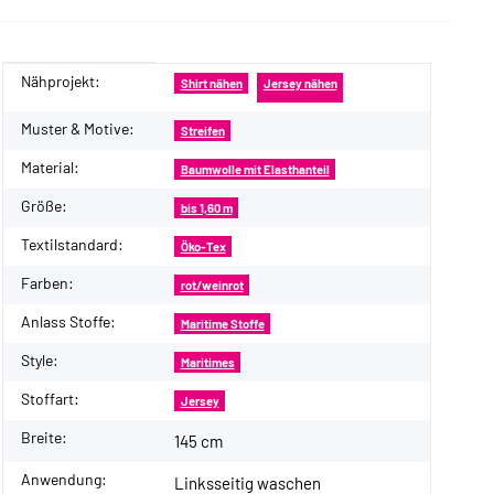
Nähprojekt:
Produkteigenschaft
Wert
Shirt nähen
Jersey nähen
Muster & Motive:
Streifen
Material:
Baumwolle mit Elasthanteil
Größe:
bis 1,60 m
Textilstandard:
Öko-Tex
Farben:
rot/weinrot
Anlass Stoffe:
Maritime Stoffe
Style:
Maritimes
Stoffart:
Jersey
Breite:
145 cm
Anwendung:
Linksseitig waschen