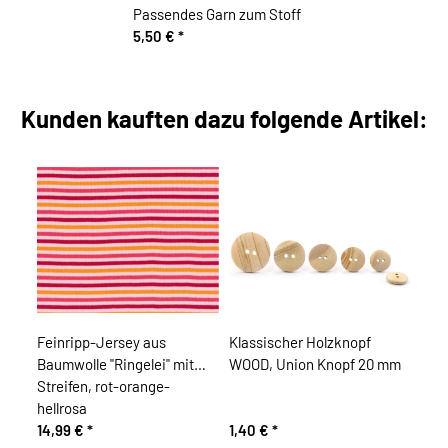
Passendes Garn zum Stoff
5,50 €
*
Kunden kauften dazu folgende Artikel:
Feinripp-Jersey aus
Klassischer Holzknopf
Baumwolle "Ringelei" mit
WOOD, Union Knopf 20 mm
Streifen, rot-orange-
hellrosa
14,99 €
*
1,40 €
*