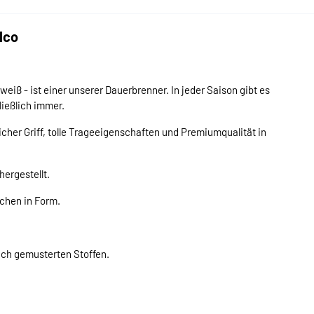
lco
weiß - ist einer unserer Dauerbrenner. In jeder Saison gibt es
ießlich immer.
icher Griff, tolle Trageeigenschaften und Premiumqualität in
ergestellt.
schen in Form.
uch gemusterten Stoffen.