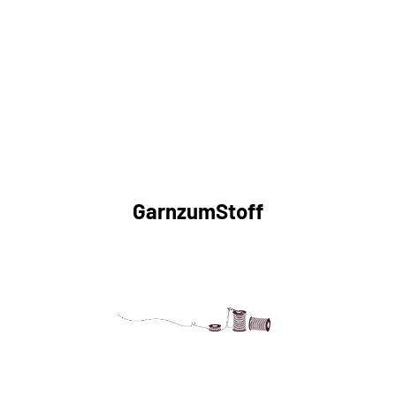
GarnzumStoff