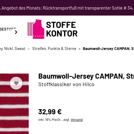
Angebot des Monats: Rücktransportfuß mit transparenter Sohle # 34,
SESTOFF
SCHNITTMUSTER
NÄHKURSE
SALE
y, Nicki, Sweat
Streifen, Punkte & Sterne
Baumwoll-Jersey CAMPAN, Str
Baumwoll-Jersey CAMPAN, Stre
Stoffklassiker von Hilco
32,99 €
inkl. 19% MwSt. , zzgl.
Versand