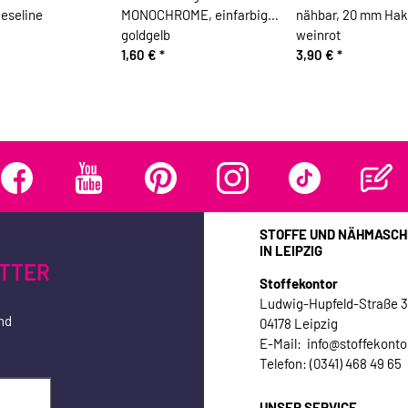
ieseline
MONOCHROME, einfarbig
nähbar, 20 mm Ha
goldgelb
weinrot
1,60 €
*
3,90 €
*
STOFFE UND NÄHMASCH
IN LEIPZIG
TTER
Stoffekontor
Ludwig-Hupfeld-Straße 
nd
04178 Leipzig
E-Mail: info@stoffekonto
Telefon: (0341) 468 49 65
UNSER SERVICE