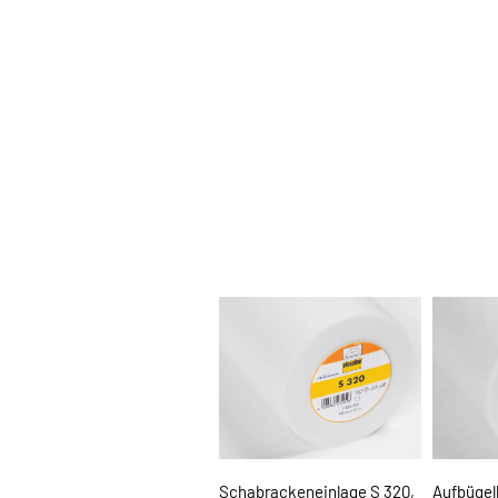
Schabrackeneinlage S 320,
Aufbügel