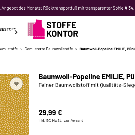
Angebot des Monats: Rücktransportfuß mit transparenter Sohle # 34,
SESTOFF
SCHNITTMUSTER
NÄHKURSE
SALE
wollstoffe
Gemusterte Baumwollstoffe
Baumwoll-Popeline EMILIE, Pünkt
Baumwoll-Popeline EMILIE, Pün
Feiner Baumwollstoff mit Qualitäts-Sieg
29,99 €
inkl. 19% MwSt. , zzgl.
Versand