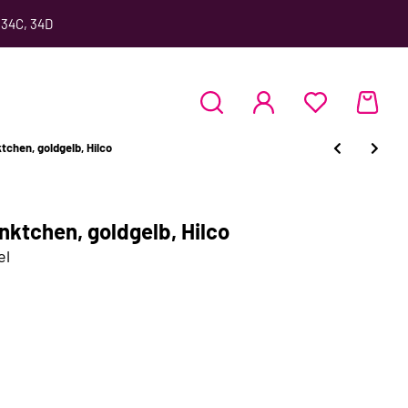
 34C, 34D
chen, goldgelb, Hilco
ktchen, goldgelb, Hilco
el