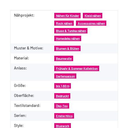
Nähprojekt:
Produkteigenschaft
Wert
Nähen für Kinder
Kleid nähen
Rock nähen
Accessoires nähen
Bluse & Tunika nähen
Homedeko nähen
Muster & Motive:
Blumen & Blüten
Material:
Baumwolle
Anlass:
Frühjahr & Sommer Kollektion
Gartensaison
Größe:
bis 1,60 m
Oberfläche:
Bedruckt
Textilstandard:
Öko-Tex
Serien:
Emilie Hilco
Style:
Bluework