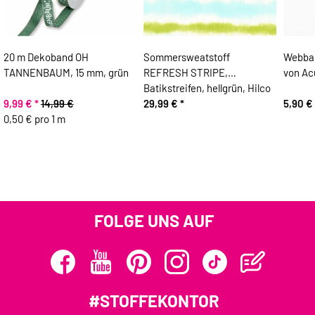
20 m Dekoband OH
Sommersweatstoff
Webba
TANNENBAUM, 15 mm, grün
REFRESH STRIPE,
von Ac
Batikstreifen, hellgrün, Hilco
9,99 €
*
14,99 €
29,99 €
*
5,90 €
0,50 € pro 1 m
FOLGE UNS AUF
#STOFFEKONTOR