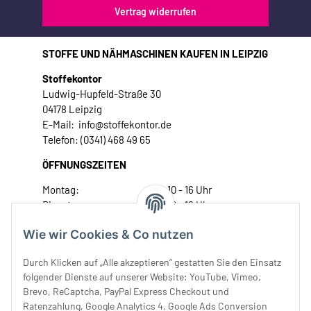
Vertrag widerrufen
STOFFE UND NÄHMASCHINEN KAUFEN IN LEIPZIG
Stoffekontor
Ludwig-Hupfeld-Straße 30
04178 Leipzig
E-Mail: info@stoffekontor.de
Telefon: (0341) 468 49 65
ÖFFNUNGSZEITEN
Montag:
10 - 16 Uhr
Dienstag:
10 - 16 Uhr
Mittwoch:
10 - 18 Uhr
Wie wir Cookies & Co nutzen
Donnerstag:
10 - 18 Uhr
Freitag:
10 - 18 Uhr
Durch Klicken auf „Alle akzeptieren“ gestatten Sie den Einsatz
Samstag:
10 - 14 Uhr
folgender Dienste auf unserer Website: YouTube, Vimeo,
Brevo, ReCaptcha, PayPal Express Checkout und
Unser Service
Ratenzahlung, Google Analytics 4, Google Ads Conversion