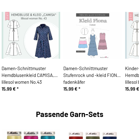
Damen-Schnittmuster
Damen-Schnittmuster
Kinder
Hemdblusenkleid CAMISA,
Stufenrock und -kleid FIONA,
Hemdbl
lillesol women No.43
fadenkäfer
lilleso
15,99 €
*
15,99 €
*
15,99 
Passende Garn-Sets