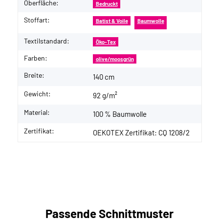
Oberfläche:
Bedruckt
Stoffart:
Batist & Voile
Baumwolle
Textilstandard:
Öko-Tex
Farben:
olive/moosgrün
Breite:
140 cm
Gewicht:
92 g/m²
Material:
100 % Baumwolle
Zertifikat:
OEKOTEX Zertifikat: CQ 1208/2
Passende Schnittmuster