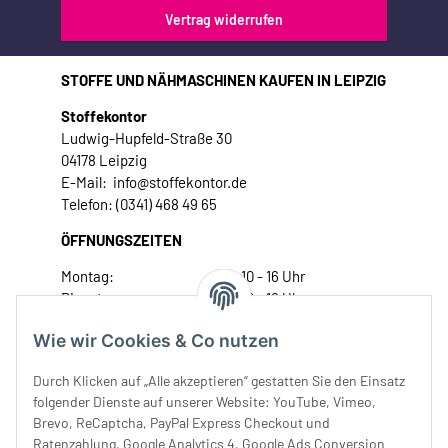
Vertrag widerrufen
STOFFE UND NÄHMASCHINEN KAUFEN IN LEIPZIG
Stoffekontor
Ludwig-Hupfeld-Straße 30
04178 Leipzig
E-Mail: info@stoffekontor.de
Telefon: (0341) 468 49 65
ÖFFNUNGSZEITEN
Montag:
10 - 16 Uhr
Dienstag:
10 - 16 Uhr
Mittwoch:
10 - 18 Uhr
Wie wir Cookies & Co nutzen
Donnerstag:
10 - 18 Uhr
Freitag:
10 - 18 Uhr
Durch Klicken auf „Alle akzeptieren“ gestatten Sie den Einsatz
Samstag:
10 - 14 Uhr
folgender Dienste auf unserer Website: YouTube, Vimeo,
Brevo, ReCaptcha, PayPal Express Checkout und
Unser Service
Ratenzahlung, Google Analytics 4, Google Ads Conversion