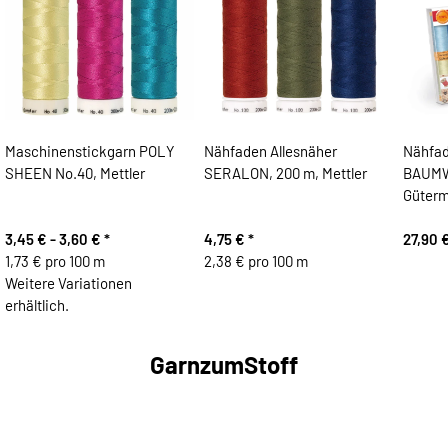
Maschinenstickgarn POLY
Nähfaden Allesnäher
Nähfa
SHEEN No.40, Mettler
SERALON, 200 m, Mettler
BAUMW
Güter
3,45 € -
3,60 €
*
4,75 €
*
27,90 
1,73 € pro 100 m
2,38 € pro 100 m
Weitere Variationen
erhältlich.
GarnzumStoff