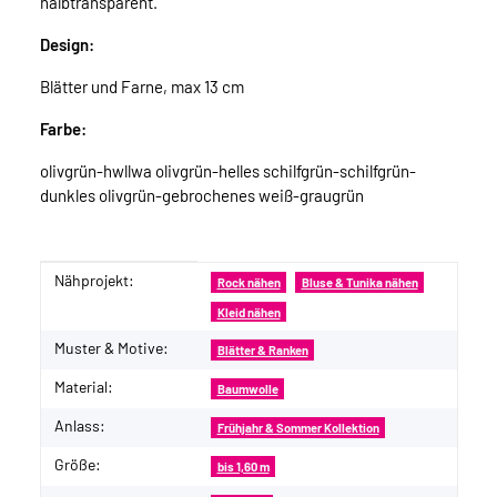
halbtransparent.
Design:
Blätter und Farne, max 13 cm
Farbe:
olivgrün-hwllwa olivgrün-helles schilfgrün-schilfgrün-
dunkles olivgrün-gebrochenes weiß-graugrün
Nähprojekt:
Produkteigenschaft
Wert
Rock nähen
Bluse & Tunika nähen
Kleid nähen
Muster & Motive:
Blätter & Ranken
Material:
Baumwolle
Anlass:
Frühjahr & Sommer Kollektion
Größe:
bis 1,60 m