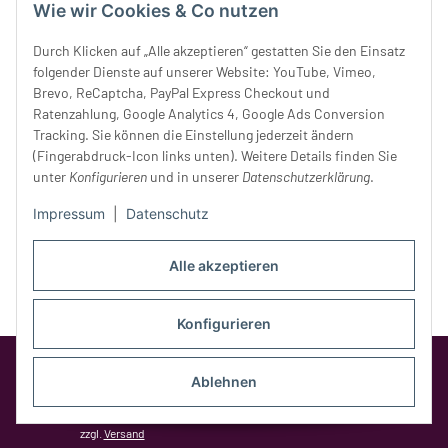
Wie wir Cookies & Co nutzen
Donnerstag:
10 - 18 Uhr
Freitag:
10 - 18 Uhr
Durch Klicken auf „Alle akzeptieren“ gestatten Sie den Einsatz
Samstag:
10 - 14 Uhr
folgender Dienste auf unserer Website: YouTube, Vimeo,
Unser Service
Brevo, ReCaptcha, PayPal Express Checkout und
Ratenzahlung, Google Analytics 4, Google Ads Conversion
Tracking. Sie können die Einstellung jederzeit ändern
Rechtliches
(Fingerabdruck-Icon links unten). Weitere Details finden Sie
unter
Konfigurieren
und in unserer
Datenschutzerklärung
.
Impressum
|
Datenschutz
Alle akzeptieren
Konfigurieren
Google Analytics deaktivieren
Status:
Opt-Out-Cookie ist nicht gesetzt
Ablehnen
(Tracking aktiv)
* Alle Preise inkl. gesetzlicher MwSt.,
zzgl.
Versand