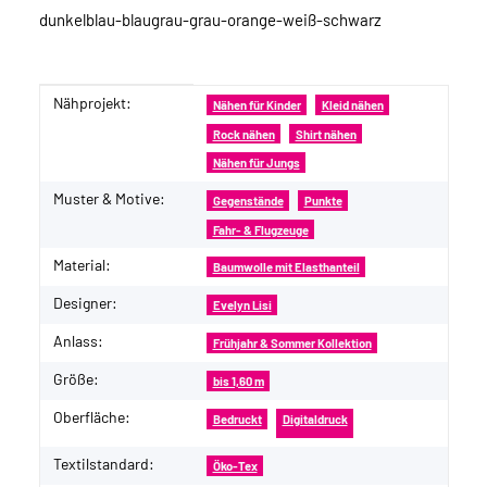
dunkelblau-blaugrau-grau-orange-weiß-schwarz
Nähprojekt:
Produkteigenschaft
Wert
Nähen für Kinder
Kleid nähen
Rock nähen
Shirt nähen
Nähen für Jungs
Muster & Motive:
Gegenstände
Punkte
Fahr- & Flugzeuge
Material:
Baumwolle mit Elasthanteil
Designer:
Evelyn Lisi
Anlass:
Frühjahr & Sommer Kollektion
Größe:
bis 1,60 m
Oberfläche:
Bedruckt
Digitaldruck
Textilstandard:
Öko-Tex