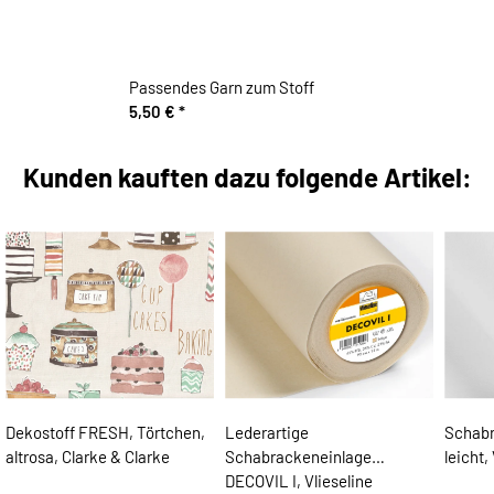
Passendes Garn zum Stoff
5,50 €
*
Kunden kauften dazu folgende Artikel:
Dekostoff FRESH, Törtchen,
Lederartige
Schabr
altrosa, Clarke & Clarke
Schabrackeneinlage
leicht,
DECOVIL I, Vlieseline