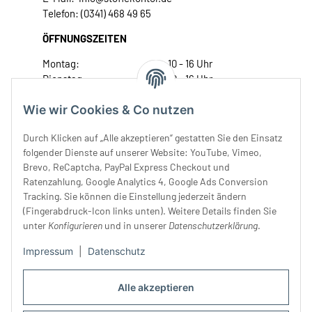
Telefon: (0341) 468 49 65
ÖFFNUNGSZEITEN
Montag:
10 - 16 Uhr
Dienstag:
10 - 16 Uhr
Mittwoch:
10 - 18 Uhr
Wie wir Cookies & Co nutzen
Donnerstag:
10 - 18 Uhr
Freitag:
10 - 18 Uhr
Durch Klicken auf „Alle akzeptieren“ gestatten Sie den Einsatz
Samstag:
10 - 14 Uhr
folgender Dienste auf unserer Website: YouTube, Vimeo,
Unser Service
Brevo, ReCaptcha, PayPal Express Checkout und
Ratenzahlung, Google Analytics 4, Google Ads Conversion
Tracking. Sie können die Einstellung jederzeit ändern
Rechtliches
(Fingerabdruck-Icon links unten). Weitere Details finden Sie
unter
Konfigurieren
und in unserer
Datenschutzerklärung
.
Impressum
|
Datenschutz
Alle akzeptieren