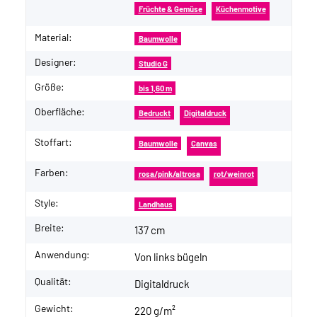
Früchte & Gemüse
Küchenmotive
Material:
Baumwolle
Designer:
Studio G
Größe:
bis 1,60 m
Oberfläche:
Bedruckt
Digitaldruck
Stoffart:
Baumwolle
Canvas
Farben:
rosa/pink/altrosa
rot/weinrot
Style:
Landhaus
Breite:
137 cm
Anwendung:
Von links bügeln
Qualität:
Digitaldruck
Gewicht:
220 g/m²