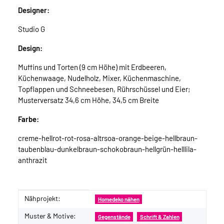
Designer:
Studio G
Design:
Muffins und Torten (9 cm Höhe) mit Erdbeeren,
Küchenwaage, Nudelholz, Mixer, Küchenmaschine,
Topflappen und Schneebesen, Rührschüssel und Eier;
Musterversatz 34,6 cm Höhe, 34,5 cm Breite
Farbe:
creme-hellrot-rot-rosa-altrsoa-orange-beige-hellbraun-
taubenblau-dunkelbraun-schokobraun-hellgrün-helllila-
anthrazit
Nähprojekt:
Produkteigenschaft
Wert
Homedeko nähen
Muster & Motive:
Gegenstände
Schrift & Zahlen