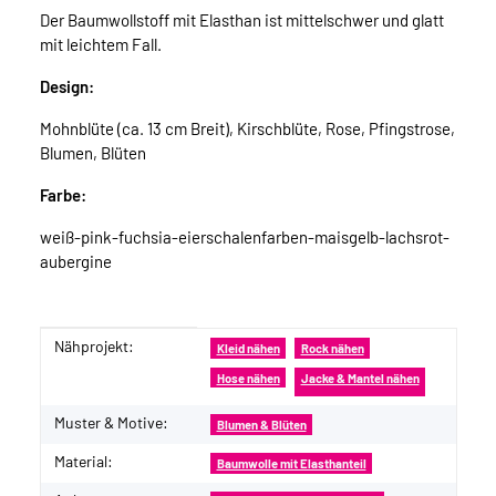
Der Baumwollstoff mit Elasthan ist mittelschwer und glatt
mit leichtem Fall.
Design:
Mohnblüte (ca. 13 cm Breit), Kirschblüte, Rose, Pfingstrose,
Blumen, Blüten
Farbe:
weiß-pink-fuchsia-eierschalenfarben-maisgelb-lachsrot-
aubergine
Nähprojekt:
Produkteigenschaft
Wert
Kleid nähen
Rock nähen
Hose nähen
Jacke & Mantel nähen
Muster & Motive:
Blumen & Blüten
Material:
Baumwolle mit Elasthanteil