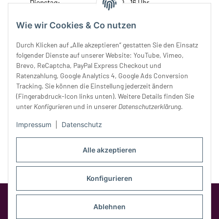
Dienstag:
10 - 16 Uhr
Mittwoch:
10 - 18 Uhr
Donnerstag:
10 - 18 Uhr
Wie wir Cookies & Co nutzen
Freitag:
10 - 18 Uhr
Durch Klicken auf „Alle akzeptieren“ gestatten Sie den Einsatz
Samstag:
10 - 14 Uhr
folgender Dienste auf unserer Website: YouTube, Vimeo,
Unser Service
Brevo, ReCaptcha, PayPal Express Checkout und
Ratenzahlung, Google Analytics 4, Google Ads Conversion
Tracking. Sie können die Einstellung jederzeit ändern
Rechtliches
(Fingerabdruck-Icon links unten). Weitere Details finden Sie
unter
Konfigurieren
und in unserer
Datenschutzerklärung
.
Impressum
|
Datenschutz
Alle akzeptieren
Konfigurieren
Google Analytics deaktivieren
Status:
Opt-Out-Cookie ist nicht gesetzt
Ablehnen
(Tracking aktiv)