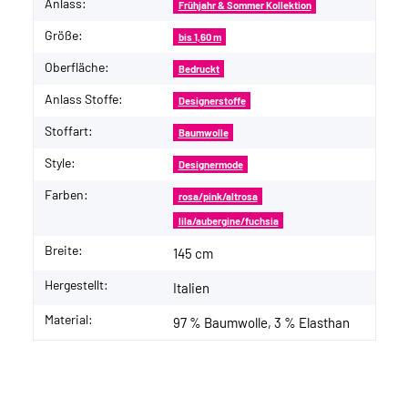
Anlass:
Frühjahr & Sommer Kollektion
Größe:
bis 1,60 m
Oberfläche:
Bedruckt
Anlass Stoffe:
Designerstoffe
Stoffart:
Baumwolle
Style:
Designermode
Farben:
rosa/pink/altrosa
lila/aubergine/fuchsia
Breite:
145 cm
Hergestellt:
Italien
Material:
97 % Baumwolle, 3 % Elasthan