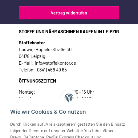
Vertrag widerrufen
STOFFE UND NÄHMASCHINEN KAUFEN IN LEIPZIG
Stoffekontor
Ludwig-Hupfeld-Straße 30
04178 Leipzig
E-Mail: info@stoffekontor.de
Telefon: (0341) 468 49 65
ÖFFNUNGSZEITEN
Montag:
10 - 16 Uhr
Dienstag:
10 - 16 Uhr
Mittwoch:
10 - 18 Uhr
Wie wir Cookies & Co nutzen
Donnerstag:
10 - 18 Uhr
Freitag:
10 - 18 Uhr
Durch Klicken auf „Alle akzeptieren“ gestatten Sie den Einsatz
Samstag:
10 - 14 Uhr
folgender Dienste auf unserer Website: YouTube, Vimeo,
Brevo, ReCaptcha, PayPal Express Checkout und
Unser Service