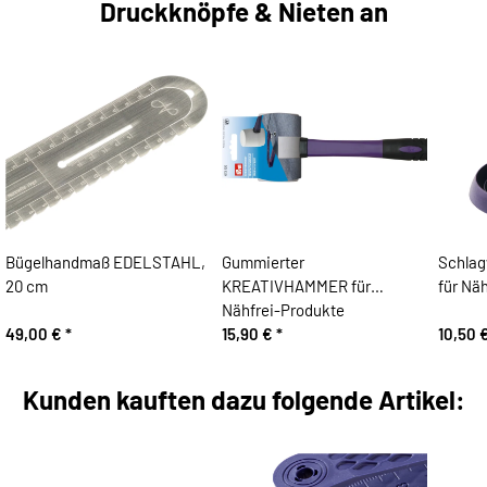
Druckknöpfe & Nieten an
Bügelhandmaß EDELSTAHL,
Gummierter
Schla
20 cm
KREATIVHAMMER für
für Näh
Nähfrei-Produkte
49,00 €
*
15,90 €
*
10,50 
Kunden kauften dazu folgende Artikel: