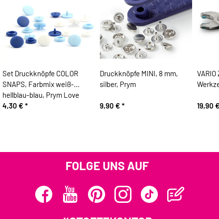
Set Druckknöpfe COLOR
Druckknöpfe MINI, 8 mm,
VARIO 
SNAPS, Farbmix weiß-
silber, Prym
Werkze
hellblau-blau, Prym Love
4,30 €
*
9,90 €
*
19,90 
FOLGE UNS AUF