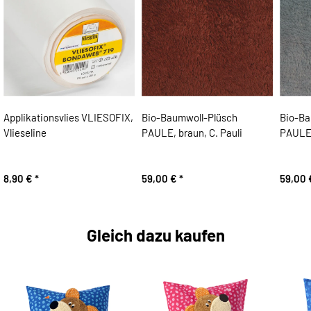
Applikationsvlies VLIESOFIX,
Bio-Baumwoll-Plüsch
Bio-Ba
Vlieseline
PAULE, braun, C. Pauli
PAULE,
8,90 €
*
59,00 €
*
59,00
Gleich dazu kaufen