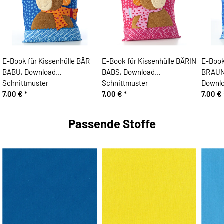
E-Book für Kissenhülle BÄR
E-Book für Kissenhülle BÄRIN
E-Book
BABU, Download
BABS, Download
BRAUN
Schnittmuster
Schnittmuster
Downlo
7,00 €
*
7,00 €
*
7,00 €
Passende Stoffe