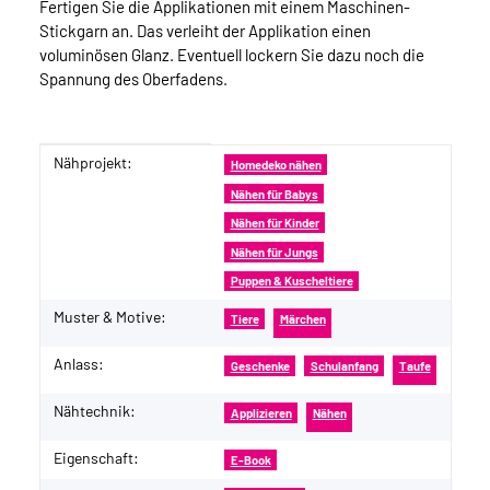
Fertigen Sie die Applikationen mit einem Maschinen-
Stickgarn an. Das verleiht der Applikation einen
voluminösen Glanz. Eventuell lockern Sie dazu noch die
Spannung des Oberfadens.
Nähprojekt:
Produkteigenschaft
Wert
Homedeko nähen
Nähen für Babys
Nähen für Kinder
Nähen für Jungs
Puppen & Kuscheltiere
Muster & Motive:
Tiere
Märchen
Anlass:
Geschenke
Schulanfang
Taufe
Nähtechnik:
Applizieren
Nähen
Eigenschaft:
E-Book