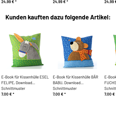
24,99 €
*
24,99 €
*
24,99
Kunden kauften dazu folgende Artikel:
E-Book für Kissenhülle ESEL
E-Book für Kissenhülle BÄR
E-Book
FELIPE, Download
BABU, Download
FUCHS
Schnittmuster
Schnittmuster
Schnit
7,00 €
*
7,00 €
*
7,00 €