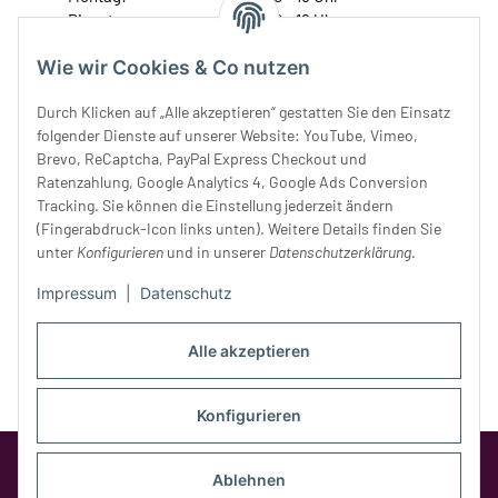
Dienstag:
10 - 16 Uhr
Mittwoch:
10 - 18 Uhr
Wie wir Cookies & Co nutzen
Donnerstag:
10 - 18 Uhr
Freitag:
10 - 18 Uhr
Durch Klicken auf „Alle akzeptieren“ gestatten Sie den Einsatz
Samstag:
10 - 14 Uhr
folgender Dienste auf unserer Website: YouTube, Vimeo,
Brevo, ReCaptcha, PayPal Express Checkout und
Unser Service
Ratenzahlung, Google Analytics 4, Google Ads Conversion
Tracking. Sie können die Einstellung jederzeit ändern
Rechtliches
(Fingerabdruck-Icon links unten). Weitere Details finden Sie
unter
Konfigurieren
und in unserer
Datenschutzerklärung
.
Impressum
|
Datenschutz
Alle akzeptieren
Konfigurieren
Google Analytics deaktivieren
Status:
Ablehnen
Opt-Out-Cookie ist nicht gesetzt