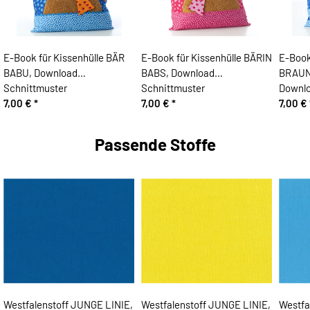
E-Book für Kissenhülle BÄR
E-Book für Kissenhülle BÄRIN
E-Book
BABU, Download
BABS, Download
BRAUN
Schnittmuster
Schnittmuster
Downlo
7,00 €
*
7,00 €
*
7,00 €
Passende Stoffe
Westfalenstoff JUNGE LINIE,
Westfalenstoff JUNGE LINIE,
Westfa