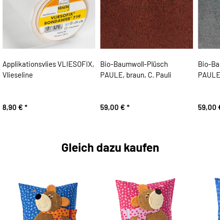
Applikationsvlies VLIESOFIX,
Bio-Baumwoll-Plüsch
Bio-Ba
Vlieseline
PAULE, braun, C. Pauli
PAULE,
8,90 €
*
59,00 €
*
59,00
Gleich dazu kaufen