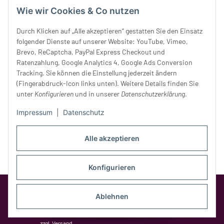
Mittwoch:
10 - 18 Uhr
Wie wir Cookies & Co nutzen
Donnerstag:
10 - 18 Uhr
Freitag:
10 - 18 Uhr
Durch Klicken auf „Alle akzeptieren“ gestatten Sie den Einsatz
Samstag:
10 - 14 Uhr
folgender Dienste auf unserer Website: YouTube, Vimeo,
Brevo, ReCaptcha, PayPal Express Checkout und
Unser Service
Ratenzahlung, Google Analytics 4, Google Ads Conversion
Tracking. Sie können die Einstellung jederzeit ändern
Rechtliches
(Fingerabdruck-Icon links unten). Weitere Details finden Sie
unter
Konfigurieren
und in unserer
Datenschutzerklärung
.
Impressum
|
Datenschutz
Alle akzeptieren
Konfigurieren
Google Analytics deaktivieren
Status:
Ablehnen
Opt-Out-Cookie ist nicht gesetzt
(Tracking aktiv)
* Alle Preise inkl. gesetzlicher MwSt.,
zzgl.
Versand