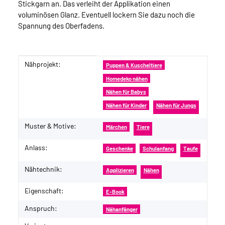
Stickgarn an. Das verleiht der Applikation einen
voluminösen Glanz. Eventuell lockern Sie dazu noch die
Spannung des Oberfadens.
Nähprojekt:
Produkteigenschaft
Wert
Puppen & Kuscheltiere
Homedeko nähen
Nähen für Babys
Nähen für Kinder
Nähen für Jungs
Muster & Motive:
Märchen
Tiere
Anlass:
Geschenke
Schulanfang
Taufe
Nähtechnik:
Applizieren
Nähen
Eigenschaft:
E-Book
Anspruch:
Nähanfänger