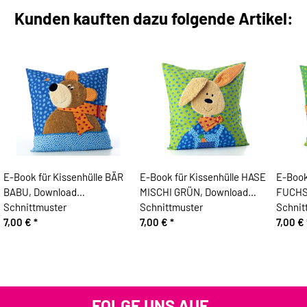
Kunden kauften dazu folgende Artikel:
E-Book für Kissenhülle BÄR
E-Book für Kissenhülle HASE
E-Book
BABU, Download
MISCHI GRÜN, Download
FUCHS
Schnittmuster
Schnittmuster
Schnit
7,00 €
*
7,00 €
*
7,00 €
FOLGE UNS AUF