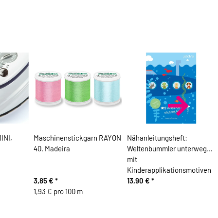
INI,
Maschinenstickgarn RAYON
Nähanleitungsheft:
40, Madeira
Weltenbummler unterwegs –
mit
Kinderapplikationsmotiven
3,85 €
*
13,90 €
*
1,93 € pro 100 m