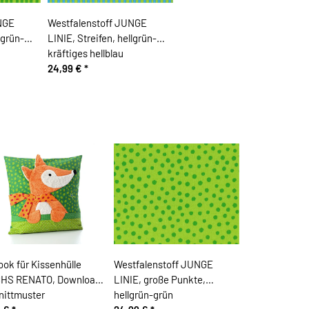
NGE
Westfalenstoff JUNGE
lgrün-
LINIE, Streifen, hellgrün-
kräftiges hellblau
24,99 €
*
ok für Kissenhülle
Westfalenstoff JUNGE
HS RENATO, Download
LINIE, große Punkte,
nittmuster
hellgrün-grün