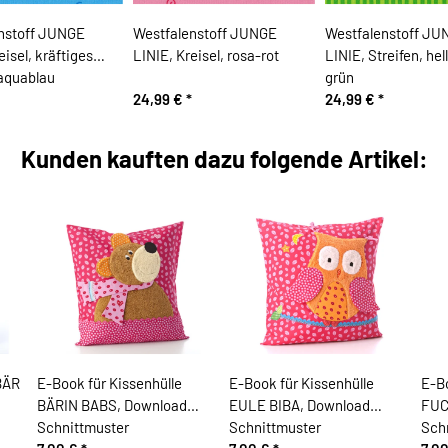
nstoff JUNGE
Westfalenstoff JUNGE
Westfalenstoff JU
eisel, kräftiges
LINIE, Kreisel, rosa-rot
LINIE, Streifen, hel
-aquablau
grün
24,99 €
*
24,99 €
*
Kunden kauften dazu folgende Artikel:
BÄR
E-Book für Kissenhülle
E-Book für Kissenhülle
E-Bo
BÄRIN BABS, Download
EULE BIBA, Download
FUC
Schnittmuster
Schnittmuster
Sch