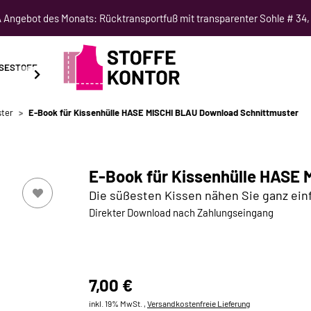
Angebot des Monats: Rücktransportfuß mit transparenter Sohle # 34,
SESTOFF
SCHNITTMUSTER
NÄHKURSE
SALE
ter
E-Book für Kissenhülle HASE MISCHI BLAU Download Schnittmuster
E-Book für Kissenhülle HASE
Die süßesten Kissen nähen Sie ganz ein
Direkter Download nach Zahlungseingang
7,00 €
inkl. 19% MwSt. ,
Versandkostenfreie Lieferung