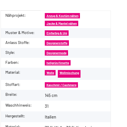
Nähprojekt:
Produkteigenschaft
Wert
Anzug & Kostüm nähen
Jacke & Mantel nähen
Muster & Motive:
Einfarbig & Uni
Anlass Stoffe:
Designerstoffe
Style:
Designermode
Farben:
hellgrün/limette
Material:
Wolle
Wollmischung
Stoffart:
Kaschmir / Cashmere
Breite:
145 cm
Waschhinweis:
31
Hergestellt:
Italien
Material: