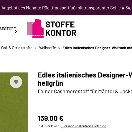
Angebot des Monats: Rücktransportfuß mit transparenter Sohle # 34,
SESTOFF
SCHNITTMUSTER
NÄHKURSE
SALE
 Woll & Strickstoffe
Wollstoffe
Edles italienisches Designer-Wolltuch m
Edles italienisches Designer
hellgrün
Feiner Cashmerestoff für Mäntel & Jack
139,00 €
inkl. 19% MwSt. ,
Versandkostenfreie Lieferung