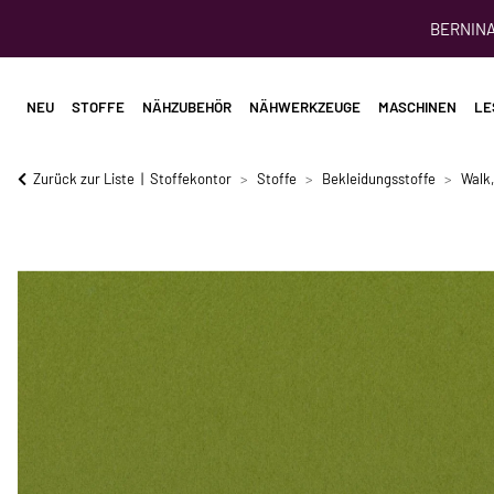
BERNINA 
NEU
STOFFE
NÄHZUBEHÖR
NÄHWERKZEUGE
MASCHINEN
LE
Zurück zur Liste
Stoffekontor
Stoffe
Bekleidungsstoffe
Walk,