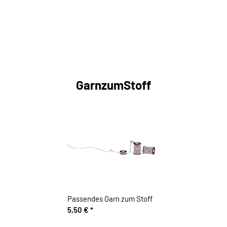
GarnzumStoff
Passendes Garn zum Stoff
5,50 €
*