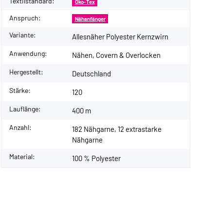
Textilstandard:
Öko-Tex
Anspruch:
Nähanfänger
Variante:
Allesnäher Polyester Kernzwirn
Anwendung:
Nähen, Covern & Overlocken
Hergestellt:
Deutschland
Stärke:
120
Lauflänge:
400 m
Anzahl:
182 Nähgarne, 12 extrastarke
Nähgarne
Material:
100 % Polyester