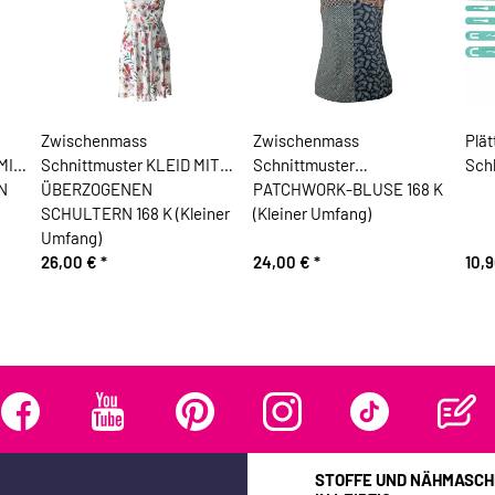
Zwischenmass
Zwischenmass
Plät
MIT
Schnittmuster KLEID MIT
Schnittmuster
Schl
N
ÜBERZOGENEN
PATCHWORK-BLUSE 168 K
SCHULTERN 168 K (Kleiner
(Kleiner Umfang)
Umfang)
26,00 €
*
24,00 €
*
10,
STOFFE UND NÄHMASCH