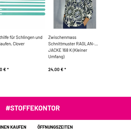
thilfe für Schlingen und
Zwischenmass
aufen, Clover
Schnittmuster RAGLAN-
JACKE 168 K (Kleiner
Umfang)
90 €
*
24,00 €
*
#STOFFEKONTOR
INEN KAUFEN
ÖFFNUNGSZEITEN