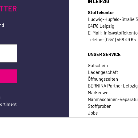
IN LEIPZIG
TTER
Stoffekontor
Ludwig-Hupfeld-Straße 
nd
04178 Leipzig
E-Mail: info@stoffekonto
Telefon: (0341) 468 49 65
UNSER SERVICE
Gutschein
Ladengeschäft
Öffnungszeiten
BERNINA Partner Leipzig
Markenwelt
t
Nähmaschinen-Reparatu
sortiment
Stoffproben
Jobs
Kontakt