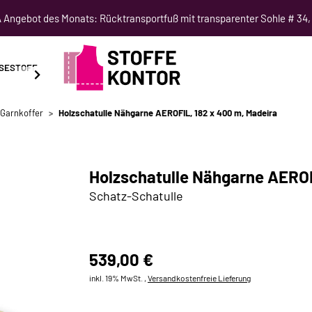
Angebot des Monats: Rücktransportfuß mit transparenter Sohle # 34,
SESTOFF
SCHNITTMUSTER
NÄHKURSE
SALE
 Garnkoffer
Holzschatulle Nähgarne AEROFIL, 182 x 400 m, Madeira
Holzschatulle Nähgarne AEROF
Schatz-Schatulle
539,00 €
inkl. 19% MwSt. ,
Versandkostenfreie Lieferung