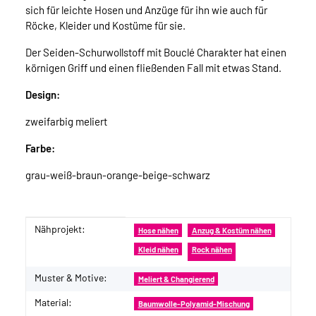
sich für leichte Hosen und Anzüge für ihn wie auch für
Röcke, Kleider und Kostüme für sie.
Der Seiden-Schurwollstoff mit Bouclé Charakter hat einen
körnigen Griff und einen fließenden Fall mit etwas Stand.
Design:
zweifarbig meliert
Farbe:
grau-weiß-braun-orange-beige-schwarz
Nähprojekt:
Produkteigenschaft
Wert
Hose nähen
Anzug & Kostüm nähen
Kleid nähen
Rock nähen
Muster & Motive:
Meliert & Changierend
Material:
Baumwolle-Polyamid-Mischung