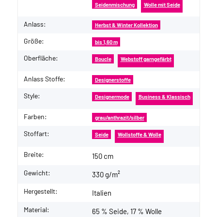
Seidenmischung
Wolle mit Seide
Anlass:
Herbst & Winter Kollektion
Größe:
bis 1,60 m
Oberfläche:
Boucle
Webstoff garngefärbt
Anlass Stoffe:
Designerstoffe
Style:
Designermode
Business & Klassisch
Farben:
grau/anthrazit/silber
Stoffart:
Seide
Wollstoffe & Wolle
Breite:
150 cm
Gewicht:
330 g/m²
Hergestellt:
Italien
Material:
65 % Seide, 17 % Wolle