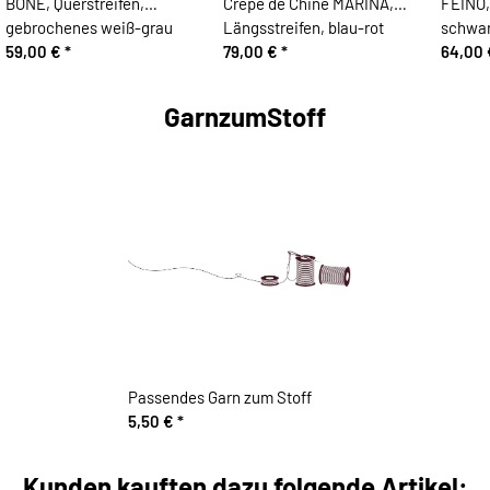
BONE, Querstreifen,
Crepe de Chine MARINA,
FEINO,
gebrochenes weiß-grau
Längsstreifen, blau-rot
schwar
59,00 €
*
79,00 €
*
64,00
GarnzumStoff
Passendes Garn zum Stoff
5,50 €
*
Kunden kauften dazu folgende Artikel: