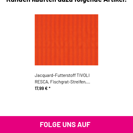
Jacquard-Futterstoff TIVOLI
RESCA, Fischgrat-Streifen,
orange
17,99 €
*
FOLGE UNS AUF