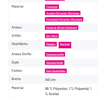
Material:
Polyester
Acetat-Polyester-Mischung
Polyamid-Polyester-Mischung
Anlass:
Herbst & Winter Kollektion
Größe:
bis 1,60 m
Oberfläche:
Metallic
Bestickt
Anlass Stoffe:
Designerstoffe
Style:
Designermode
Farben:
blau/taubenblau
Breite:
140 cm
Material:
98 % Polyester, 1 % Polyamid, 1
% Acetat