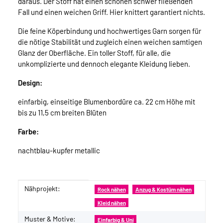
daraus. Der Stoff hat einen schönen schwer fließenden
Fall und einen weichen Griff. Hier knittert garantiert nichts.
Die feine Köperbindung und hochwertiges Garn sorgen für
die nötige Stabilität und zugleich einen weichen samtigen
Glanz der Oberfläche. Ein toller Stoff, für alle, die
unkomplizierte und dennoch elegante Kleidung lieben.
Design:
einfarbig, einseitige Blumenbordüre ca. 22 cm Höhe mit
bis zu 11,5 cm breiten Blüten
Farbe:
nachtblau-kupfer metallic
Nähprojekt:
Produkteigenschaft
Wert
Rock nähen
Anzug & Kostüm nähen
Kleid nähen
Muster & Motive:
Einfarbig & Uni