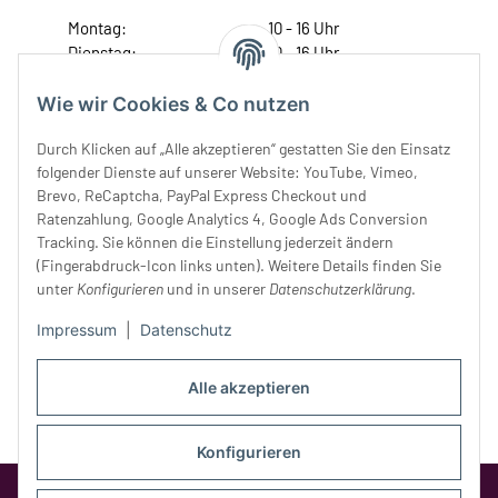
Montag:
10 - 16 Uhr
Dienstag:
10 - 16 Uhr
Mittwoch:
10 - 18 Uhr
Donnerstag:
10 - 18 Uhr
Wie wir Cookies & Co nutzen
Freitag:
10 - 18 Uhr
Durch Klicken auf „Alle akzeptieren“ gestatten Sie den Einsatz
Samstag:
10 - 14 Uhr
folgender Dienste auf unserer Website: YouTube, Vimeo,
Unser Service
Brevo, ReCaptcha, PayPal Express Checkout und
Ratenzahlung, Google Analytics 4, Google Ads Conversion
Tracking. Sie können die Einstellung jederzeit ändern
Rechtliches
(Fingerabdruck-Icon links unten). Weitere Details finden Sie
unter
Konfigurieren
und in unserer
Datenschutzerklärung
.
Impressum
|
Datenschutz
Alle akzeptieren
Konfigurieren
Google Analytics deaktivieren
Status: