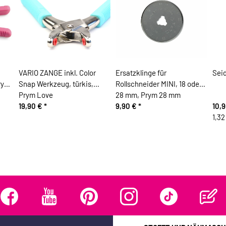
VARIO ZANGE inkl. Color
Ersatzklinge für
Seid
rym
Snap Werkzeug, türkis,
Rollschneider MINI, 18 oder
Prym Love
28 mm, Prym 28 mm
19,90 €
*
9,90 €
*
10,
1,32