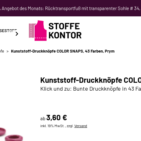
Angebot des Monats: Rücktransportfuß mit transparenter Sohle # 34,
SESTOFF
SCHNITTMUSTER
NÄHKURSE
SALE
fe
Kunststoff-Druckknöpfe COLOR SNAPS, 43 Farben, Prym
Kunststoff-Druckknöpfe COLO
Klick und zu: Bunte Druckknöpfe in 43 F
3,60 €
ab
inkl. 19% MwSt. , zzgl.
Versand