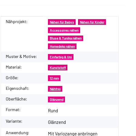
Nähprojekt:
Produkteigenschaft
Wert
Nähen für Babys
Nähen für Kinder
Accessoires nähen
Bluse & Tunika nähen
Homedeko nähen
Muster & Motive:
Einfarbig & Uni
Material:
Kunststoff
Größe:
12 mm
Eigenschaft:
Nähfrei
Oberfläche:
Glänzend
Format:
Rund
Variante:
Glänzend
Anwendung:
Mit Variozange anbringen