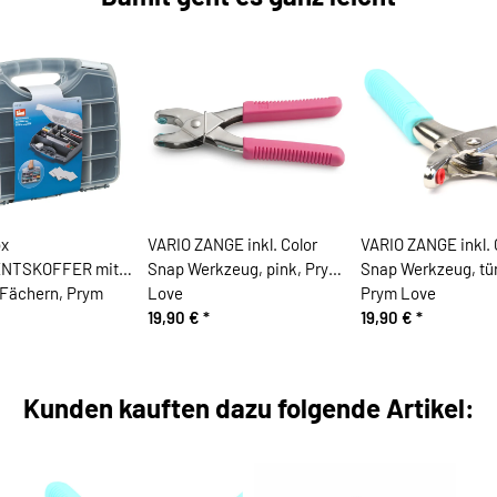
ox
VARIO ZANGE inkl. Color
VARIO ZANGE inkl. 
NTSKOFFER mit
Snap Werkzeug, pink, Prym
Snap Werkzeug, tür
n Fächern, Prym
Love
Prym Love
19,90 €
*
19,90 €
*
Kunden kauften dazu folgende Artikel: