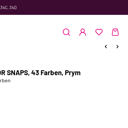
 34C, 34D
R SNAPS, 43 Farben, Prym
arben