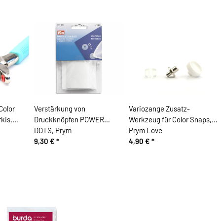
Color
Verstärkung von
Variozange Zusatz-
kis,
Druckknöpfen POWER
Werkzeug für Color Snaps,
DOTS, Prym
Prym Love
9,30 €
*
4,90 €
*