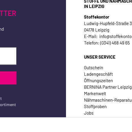
STOFFE UND NÄHMASCH
IN LEIPZIG
TTER
Stoffekontor
Ludwig-Hupfeld-Straße 
nd
04178 Leipzig
E-Mail: info@stoffekonto
Telefon: (0341) 468 49 65
UNSER SERVICE
Gutschein
Ladengeschäft
Öffnungszeiten
BERNINA Partner Leipzig
Markenwelt
t
Nähmaschinen-Reparatu
sortiment
Stoffproben
Jobs
Kontakt