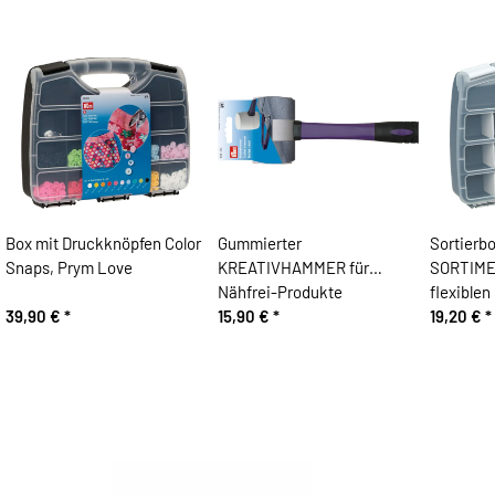
Box mit Druckknöpfen Color
Gummierter
Sortierb
Snaps, Prym Love
KREATIVHAMMER für
SORTIME
Nähfrei-Produkte
flexible
39,90 €
*
15,90 €
*
19,20 €
*