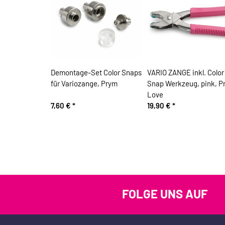
Demontage-Set Color Snaps
VARIO ZANGE inkl. Color
für Variozange, Prym
Snap Werkzeug, pink, P
Love
7,60 €
*
19,90 €
*
FOLGE UNS AUF