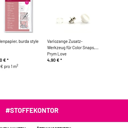
enpapier, burda style
Variozange Zusatz-
Werkzeug für Color Snaps,
Prym Love
90 €
*
4,90 €
*
2
 € pro 1 m
#STOFFEKONTOR