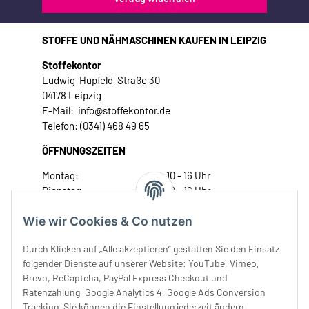
STOFFE UND NÄHMASCHINEN KAUFEN IN LEIPZIG
Stoffekontor
Ludwig-Hupfeld-Straße 30
04178 Leipzig
E-Mail: info@stoffekontor.de
Telefon: (0341) 468 49 65
ÖFFNUNGSZEITEN
Montag:
10 - 16 Uhr
Dienstag:
10 - 16 Uhr
Mittwoch:
10 - 18 Uhr
Wie wir Cookies & Co nutzen
Donnerstag:
10 - 18 Uhr
Freitag:
10 - 18 Uhr
Durch Klicken auf „Alle akzeptieren“ gestatten Sie den Einsatz
Samstag:
10 - 14 Uhr
folgender Dienste auf unserer Website: YouTube, Vimeo,
Unser Service
Brevo, ReCaptcha, PayPal Express Checkout und
Ratenzahlung, Google Analytics 4, Google Ads Conversion
Tracking. Sie können die Einstellung jederzeit ändern