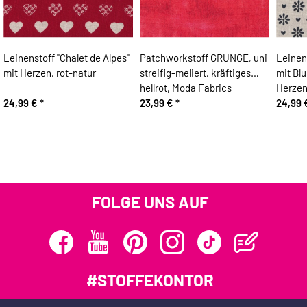
Leinenstoff "Chalet de Alpes"
Patchworkstoff GRUNGE, uni
Leinens
mit Herzen, rot-natur
streifig-meliert, kräftiges
mit Bl
hellrot, Moda Fabrics
Herzen
24,99 €
*
23,99 €
*
24,99
FOLGE UNS AUF
#STOFFEKONTOR