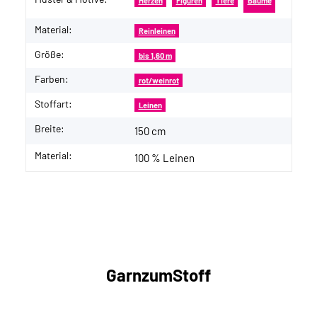
Produkteigenschaft
Wert
Herzen
Figuren
Tiere
Bäume
Material:
Reinleinen
Größe:
bis 1,60 m
Farben:
rot/weinrot
Stoffart:
Leinen
Breite:
150 cm
Material:
100 % Leinen
GarnzumStoff