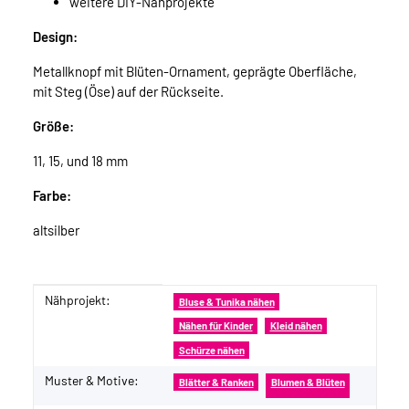
weitere DIY-Nähprojekte
Design:
Metallknopf mit Blüten-Ornament, geprägte Oberfläche,
mit Steg (Öse) auf der Rückseite.
Größe:
11, 15, und 18 mm
Farbe:
altsilber
Nähprojekt:
Produkteigenschaft
Wert
Bluse & Tunika nähen
Nähen für Kinder
Kleid nähen
Schürze nähen
Muster & Motive:
Blätter & Ranken
Blumen & Blüten