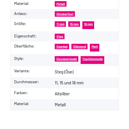
Material:
Metall
Anlass:
Oktoberfest
Größe:
11 mm
15 mm
18 mm
Eigenschaft:
Steg
Oberfläche:
Geprägt
Glänzend
Matt
Style:
Designermode
Trachtenmode
Variante:
Steg (Öse)
Durchmesser:
11, 15 und 18 mm
Farben:
Altsilber
Material:
Metall