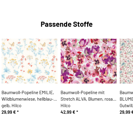
Passende Stoffe
Baumwoll-Popeline EMILIE,
Baumwoll-Popeline mit
Baumwo
Wildblumenwiese, hellblau-
Stretch ALVA, Blumen, rosa,
BLUME
gelb, Hilco
Hilco
Gutwil
29,99 €
*
42,99 €
*
29,99 