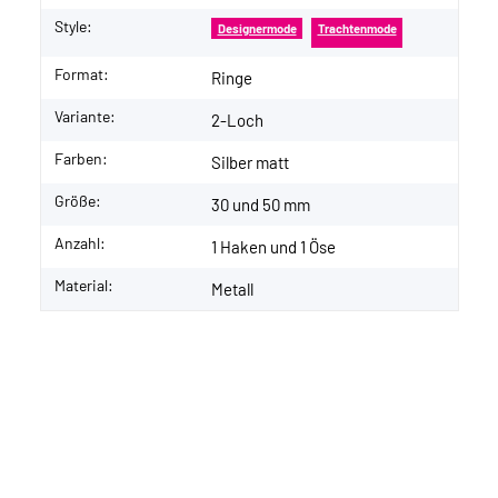
Style:
Designermode
Trachtenmode
Format:
Ringe
Variante:
2-Loch
Farben:
Silber matt
Größe:
30 und 50 mm
Anzahl:
1 Haken und 1 Öse
Material:
Metall