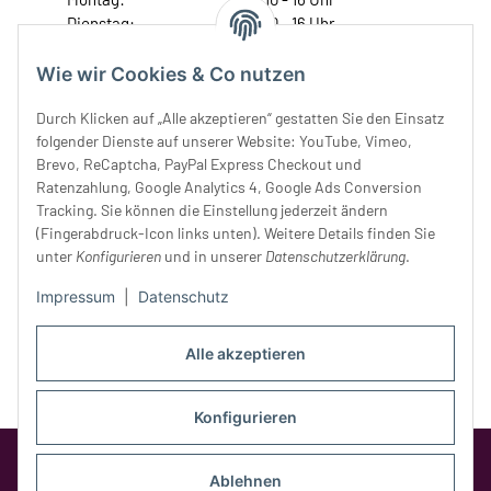
Dienstag:
10 - 16 Uhr
Mittwoch:
10 - 18 Uhr
Donnerstag:
10 - 18 Uhr
Wie wir Cookies & Co nutzen
Freitag:
10 - 18 Uhr
Durch Klicken auf „Alle akzeptieren“ gestatten Sie den Einsatz
Samstag:
10 - 14 Uhr
folgender Dienste auf unserer Website: YouTube, Vimeo,
Unser Service
Brevo, ReCaptcha, PayPal Express Checkout und
Ratenzahlung, Google Analytics 4, Google Ads Conversion
Tracking. Sie können die Einstellung jederzeit ändern
Rechtliches
(Fingerabdruck-Icon links unten). Weitere Details finden Sie
unter
Konfigurieren
und in unserer
Datenschutzerklärung
.
Impressum
|
Datenschutz
Alle akzeptieren
Konfigurieren
Google Analytics deaktivieren
Status:
Opt-Out-Cookie ist nicht gesetzt
Ablehnen