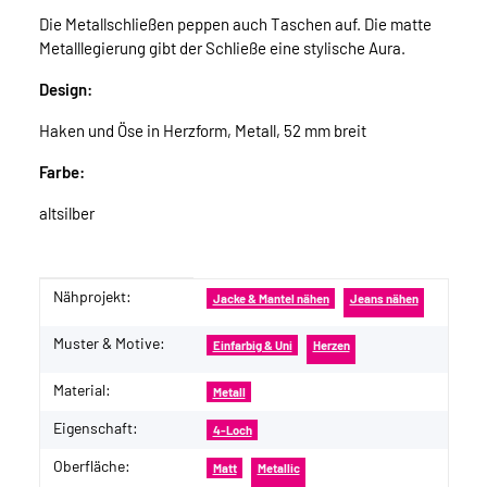
Die Metallschließen peppen auch Taschen auf. Die matte
Metalllegierung gibt der Schließe eine stylische Aura.
Design:
Haken und Öse in Herzform, Metall, 52 mm breit
Farbe:
altsilber
Nähprojekt:
Produkteigenschaft
Wert
Jacke & Mantel nähen
Jeans nähen
Muster & Motive:
Einfarbig & Uni
Herzen
Material:
Metall
Eigenschaft:
4-Loch
Oberfläche:
Matt
Metallic