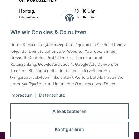
Montag:
10 - 16 Uhr
Dienstag:
10 - 16 Uhr
Mittwoch:
10 - 18 Uhr
Donnerstag:
10 - 18 Uhr
Wie wir Cookies & Co nutzen
Freitag:
10 - 18 Uhr
Durch Klicken auf „Alle akzeptieren“ gestatten Sie den Einsatz
Samstag:
10 - 14 Uhr
folgender Dienste auf unserer Website: YouTube, Vimeo,
Unser Service
Brevo, ReCaptcha, PayPal Express Checkout und
Ratenzahlung, Google Analytics 4, Google Ads Conversion
Tracking. Sie können die Einstellung jederzeit ändern
Rechtliches
(Fingerabdruck-Icon links unten). Weitere Details finden Sie
unter
Konfigurieren
und in unserer
Datenschutzerklärung
.
Impressum
|
Datenschutz
Alle akzeptieren
Konfigurieren