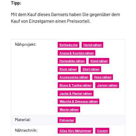
Tipp:
Mit dem Kauf dieses Garnsets haben Sie gegenüber dem
Kauf von Einzelgarnen einen Preisvorteil.
Nähprojekt:
Produkteigenschaft
Wert
Bettwäsche
Hemd nähen
Anzug & Kostüm nähen
Homedeko nähen
Kleid nähen
Rock nähen
Shirt nähen
Accessoires nähen
Hose nähen
Bluse & Tunika nähen
Jersey nähen
Jacke & Mantel nähen
Wäsche & Dessous nähen
Weste nähen
Material:
Polyester
Nähtechnik:
Alles fürs Nähzimmer
Covern