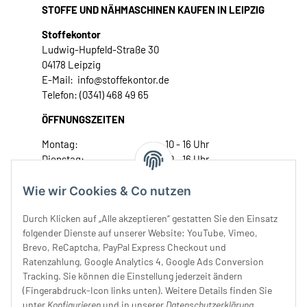
STOFFE UND NÄHMASCHINEN KAUFEN IN LEIPZIG
Stoffekontor
Ludwig-Hupfeld-Straße 30
04178 Leipzig
E-Mail: info@stoffekontor.de
Telefon: (0341) 468 49 65
ÖFFNUNGSZEITEN
Montag:
10 - 16 Uhr
Dienstag:
10 - 16 Uhr
Mittwoch:
10 - 18 Uhr
Donnerstag:
10 - 18 Uhr
Wie wir Cookies & Co nutzen
Freitag:
10 - 18 Uhr
Durch Klicken auf „Alle akzeptieren“ gestatten Sie den Einsatz
Samstag:
10 - 14 Uhr
folgender Dienste auf unserer Website: YouTube, Vimeo,
Unser Service
Brevo, ReCaptcha, PayPal Express Checkout und
Ratenzahlung, Google Analytics 4, Google Ads Conversion
Tracking. Sie können die Einstellung jederzeit ändern
Rechtliches
(Fingerabdruck-Icon links unten). Weitere Details finden Sie
unter
Konfigurieren
und in unserer
Datenschutzerklärung
.