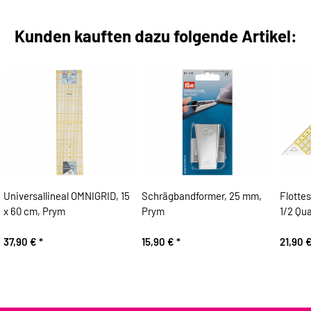
Kunden kauften dazu folgende Artikel:
Universallineal OMNIGRID, 15
Schrägbandformer, 25 mm,
Flotte
x 60 cm, Prym
Prym
1/2 Qu
37,90 €
*
15,90 €
*
21,90 