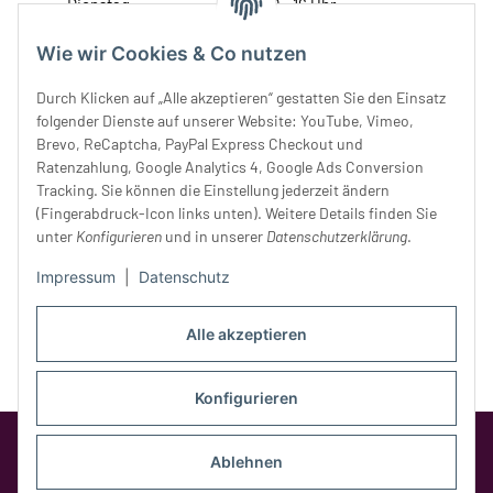
Dienstag:
10 - 16 Uhr
Mittwoch:
10 - 18 Uhr
Wie wir Cookies & Co nutzen
Donnerstag:
10 - 18 Uhr
Freitag:
10 - 18 Uhr
Durch Klicken auf „Alle akzeptieren“ gestatten Sie den Einsatz
Samstag:
10 - 14 Uhr
folgender Dienste auf unserer Website: YouTube, Vimeo,
Unser Service
Brevo, ReCaptcha, PayPal Express Checkout und
Ratenzahlung, Google Analytics 4, Google Ads Conversion
Tracking. Sie können die Einstellung jederzeit ändern
Rechtliches
(Fingerabdruck-Icon links unten). Weitere Details finden Sie
unter
Konfigurieren
und in unserer
Datenschutzerklärung
.
Impressum
|
Datenschutz
Alle akzeptieren
Konfigurieren
Google Analytics deaktivieren
Status:
Opt-Out-Cookie ist nicht gesetzt
Ablehnen
(Tracking aktiv)