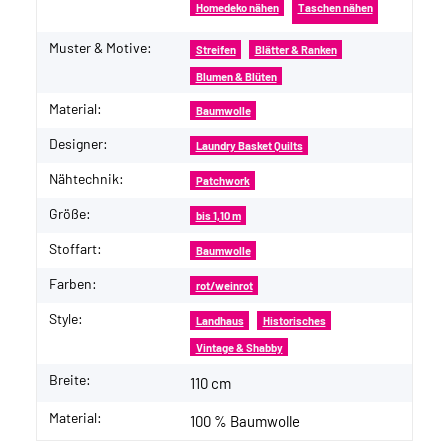
Homedeko nähen
Taschen nähen
Muster & Motive:
Streifen
Blätter & Ranken
Blumen & Blüten
Material:
Baumwolle
Designer:
Laundry Basket Quilts
Nähtechnik:
Patchwork
Größe:
bis 1,10 m
Stoffart:
Baumwolle
Farben:
rot/weinrot
Style:
Landhaus
Historisches
Vintage & Shabby
Breite:
110 cm
Material:
100 % Baumwolle