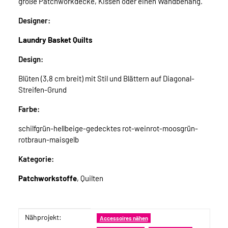
große Patchworkdecke, Kissen oder einen Wandbehang.
Designer:
Laundry Basket Quilts
Design:
Blüten (3,8 cm breit) mit Stil und Blättern auf Diagonal-
Streifen-Grund
Farbe:
schilfgrün-hellbeige-gedecktes rot-weinrot-moosgrün-
rotbraun-maisgelb
Kategorie:
Patchworkstoffe
, Quilten
Nähprojekt:
Produkteigenschaft
Wert
Accessoires nähen