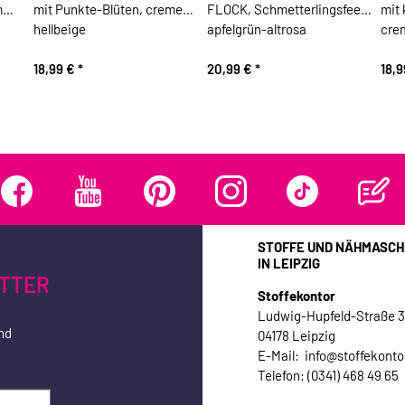
m
mit Punkte-Blüten, creme-
FLOCK, Schmetterlingsfeen,
mit 
hellbeige
apfelgrün-altrosa
cre
18,99 €
*
20,99 €
*
18,
STOFFE UND NÄHMASCH
IN LEIPZIG
TTER
Stoffekontor
Ludwig-Hupfeld-Straße 
nd
04178 Leipzig
E-Mail: info@stoffekonto
Telefon: (0341) 468 49 65