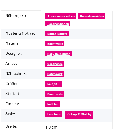
Nähprojekt:
Produkteigenschaft
Wert
Accessoires nähen
Homedeko nähen
Taschen nähen
Muster & Motive:
Karo & Kariert
Material:
Baumwolle
Designer:
Holly Holderman
Anlass:
Geschenke
Nähtechnik:
Patchwork
Größe:
bis 1,10 m
Stoffart:
Baumwolle
Farben:
hellblau
Style:
Landhaus
Vintage & Shabby
Breite:
110 cm