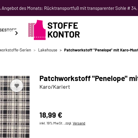
Angebot des Monats: Rücktransportfuß mit transparenter Sohle # 34,
SESTOFF
SCHNITTMUSTER
NÄHKURSE
SALE
workstoffe-Serien
Lakehouse
Patchworkstoff "Penelope" mit Karo-Mus
Patchworkstoff "Penelope" mi
Karo/Kariert
18,99 €
inkl. 19% MwSt. , zzgl.
Versand