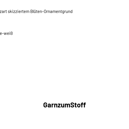
r zart skizziertem Blüten-Ornamentgrund
ge-weiß
GarnzumStoff