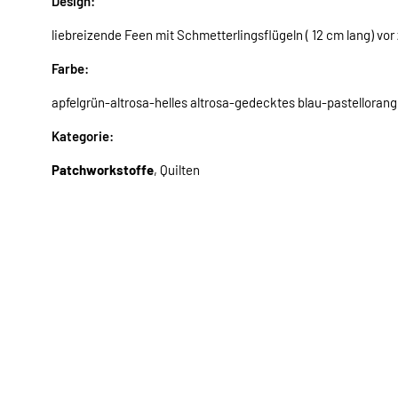
Design:
liebreizende Feen mit Schmetterlingsflügeln ( 12 cm lang) vo
Farbe:
apfelgrün-altrosa-helles altrosa-gedecktes blau-pastelloran
Kategorie:
Patchworkstoffe
, Quilten