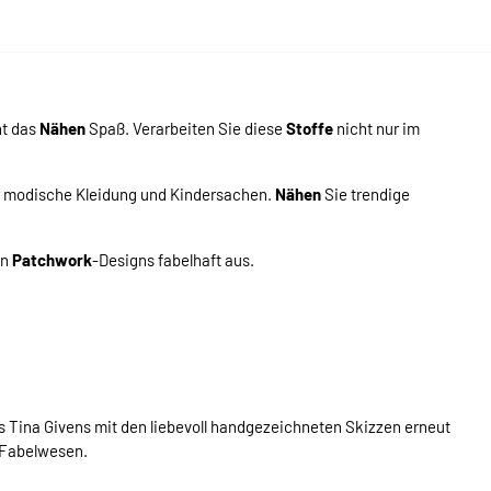
ht das
Nähen
Spaß. Verarbeiten Sie diese
Stoffe
nicht nur im
r modische Kleidung und Kindersachen.
Nähen
Sie trendige
en
Patchwork
-Designs fabelhaft aus.
ns Tina Givens mit den liebevoll handgezeichneten Skizzen erneut
n Fabelwesen.