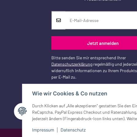
Jetzt anmelden
Bitte senden Sie mir entsprechend Ihrer
Datenschutzerklärung
regelmäßig und jederzei
widerruflich Informationen zu Ihrem Produkt
per E-Mail zu.
Wie wir Cookies & Co nutzen
Durch Klicken auf „Alle akzeptieren“ gestatten Sie den 
Vertrag widerrufen
ReCaptcha, PayPal Express Checkout und Ratenzahlung, G
jederzeit ändern (Fingerabdruck-Icon links unten). Weite
Impressum
|
Datenschutz
Google Analytics deaktivieren
Status: Opt-Out-Cookie ist nicht ge