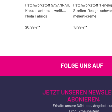
Patchworkstoff SAVANNAH,
Patchworkstoff "Penelop
Kreuze, anthrazit-weiß,
Streifen-Design, schwa
Moda Fabrics
meliert-creme
20,99 €
*
18,99 €
*
FOLGE UNS AUF
JETZT UNSEREN NEWSLE
ABONIEREN.
Erhalte unsere Nähtipps, Angebote u
Produktneuheiten!