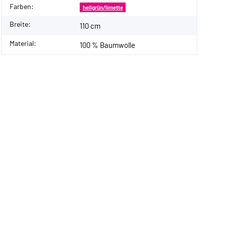
Farben:
hellgrün/limette
Breite:
110 cm
Material:
100 % Baumwolle