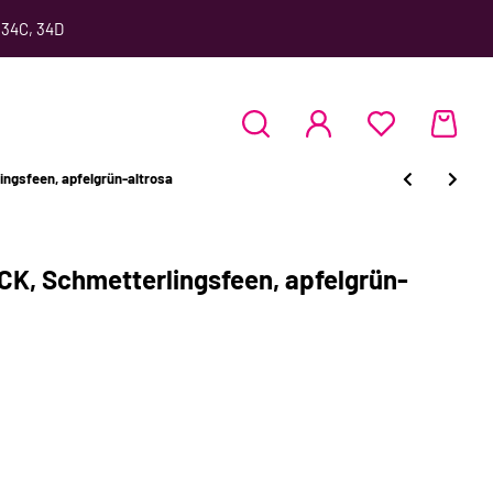
 34C, 34D
ngsfeen, apfelgrün-altrosa
K, Schmetterlingsfeen, apfelgrün-