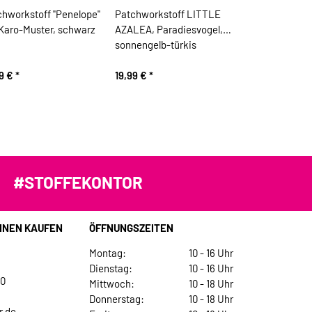
chworkstoff "Penelope"
Patchworkstoff LITTLE
 Karo-Muster, schwarz
AZALEA, Paradiesvogel,
sonnengelb-türkis
99 €
*
19,99 €
*
#STOFFEKONTOR
INEN KAUFEN
ÖFFNUNGSZEITEN
Montag:
10 - 16 Uhr
Dienstag:
10 - 16 Uhr
30
Mittwoch:
10 - 18 Uhr
Donnerstag:
10 - 18 Uhr
r.de