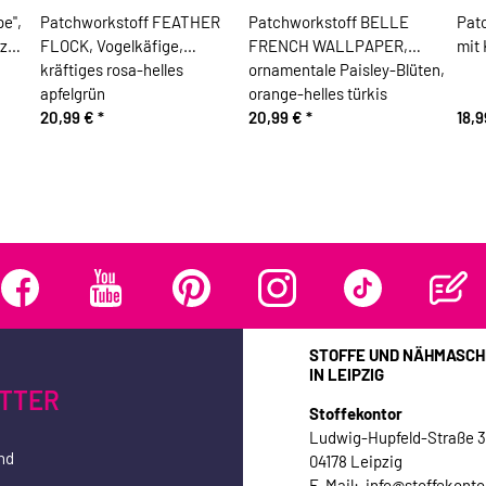
e",
Patchworkstoff FEATHER
Patchworkstoff BELLE
Pat
rz
FLOCK, Vogelkäfige,
FRENCH WALLPAPER,
mit
kräftiges rosa-helles
ornamentale Paisley-Blüten,
apfelgrün
orange-helles türkis
20,99 €
*
20,99 €
*
18,
STOFFE UND NÄHMASCH
IN LEIPZIG
TTER
Stoffekontor
Ludwig-Hupfeld-Straße 
nd
04178 Leipzig
E-Mail: info@stoffekonto