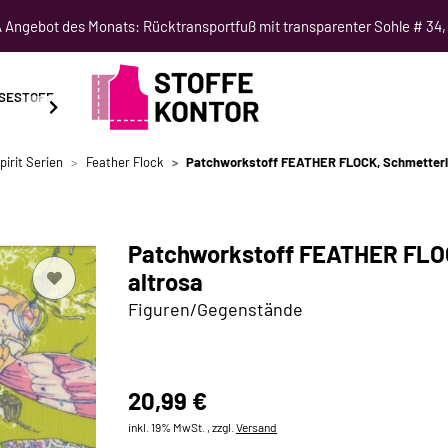
Angebot des Monats: Rücktransportfuß mit transparenter Sohle # 34,
SESTOFF
SCHNITTMUSTER
NÄHKURSE
SALE
pirit Serien
Feather Flock
Patchworkstoff FEATHER FLOCK, Schmetterli
Patchworkstoff FEATHER FLOC
altrosa
Figuren/Gegenstände
20,99 €
inkl. 19% MwSt. , zzgl.
Versand