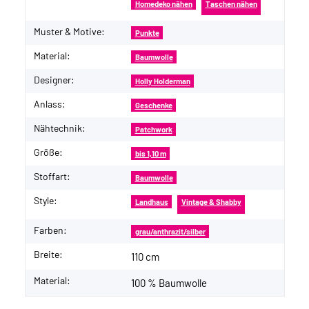
Homedeko nähen
Taschen nähen
Muster & Motive:
Punkte
Material:
Baumwolle
Designer:
Holly Holderman
Anlass:
Geschenke
Nähtechnik:
Patchwork
Größe:
bis 1,10 m
Stoffart:
Baumwolle
Style:
Landhaus
Vintage & Shabby
Farben:
grau/anthrazit/silber
Breite:
110 cm
Material:
100 % Baumwolle