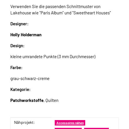
Verwenden Sie die passenden Schnittmuster von
Lakehouse wie "Paris Album" und "Sweetheart Houses"
Designer:
Holly Holderman
Design:
kleine umrandete Punkte (3 mm Durchmesser)
Farbe:
grau-schwarz-creme
Kategorie:
Patchworkstoffe
, Quilten
Nähprojekt:
Produkteigenschaft
Wert
Accessoires nähen