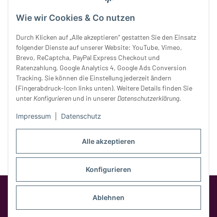
Mittwoch:
10 - 18 Uhr
Wie wir Cookies & Co nutzen
Donnerstag:
10 - 18 Uhr
Freitag:
10 - 18 Uhr
Durch Klicken auf „Alle akzeptieren“ gestatten Sie den Einsatz
Samstag:
10 - 14 Uhr
folgender Dienste auf unserer Website: YouTube, Vimeo,
Unser Service
Brevo, ReCaptcha, PayPal Express Checkout und
Ratenzahlung, Google Analytics 4, Google Ads Conversion
Tracking. Sie können die Einstellung jederzeit ändern
Rechtliches
(Fingerabdruck-Icon links unten). Weitere Details finden Sie
unter
Konfigurieren
und in unserer
Datenschutzerklärung
.
Impressum
|
Datenschutz
Alle akzeptieren
Konfigurieren
Google Analytics deaktivieren
Status:
Opt-Out-Cookie ist nicht gesetzt
Ablehnen
(Tracking aktiv)
* Alle Preise inkl. gesetzlicher MwSt.,