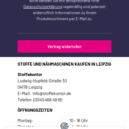
Bitte senden Sie mir entsprechend Ihrer
Datenschutzerklärung
regelmäßig und jederzeit
widerruflich Informationen zu Ihrem
Produktsortiment per E-Mail zu.
Vertrag widerrufen
STOFFE UND NÄHMASCHINEN KAUFEN IN LEIPZIG
Stoffekontor
Ludwig-Hupfeld-Straße 30
04178 Leipzig
E-Mail: info@stoffekontor.de
Telefon: (0341) 468 49 65
ÖFFNUNGSZEITEN
Montag:
10 - 16 Uhr
Dienstag:
10 - 16 Uhr