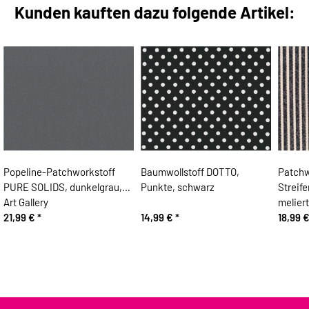
Kunden kauften dazu folgende Artikel:
Popeline-Patchworkstoff
Baumwollstoff DOTTO,
Patchw
PURE SOLIDS, dunkelgrau,
Punkte, schwarz
Streif
Art Gallery
melier
21,99 €
*
14,99 €
*
18,99 