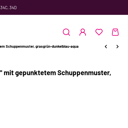
 34C, 34D
tem Schuppenmuster, grasgrün-dunkelblau-aqua
d" mit gepunktetem Schuppenmuster,