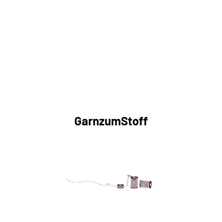
GarnzumStoff