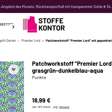
Angebot des Monats: Rücktransportfuß mit transparenter Sohle # 34,
SESTOFF
SCHNITTMUSTER
NÄHKURSE
SALE
pirit Serien
Premier Lord
Patchworkstoff "Premier Lord" mit gepunkte
Patchworkstoff "Premier Lor
grasgrün-dunkelblau-aqua
Punkte
18,99 €
inkl. 19% MwSt. , zzgl.
Versand