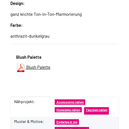
Design:
ganz leichte Ton-in-Ton-Marmorierung
Farbe:
anthrazit-dunkelgrau
Blush Palette
Blush Palette
Nähprojekt:
Produkteigenschaft
Wert
Accessoires nähen
Homedeko nähen
Taschen nähen
Muster & Motive:
Einfarbig & Uni