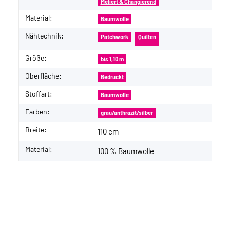
Meliert & Changierend
Material:
Baumwolle
Nähtechnik:
Patchwork
Quilten
Größe:
bis 1,10 m
Oberfläche:
Bedruckt
Stoffart:
Baumwolle
Farben:
grau/anthrazit/silber
Breite:
110 cm
Material:
100 % Baumwolle