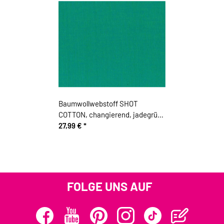
Baumwollwebstoff SHOT
COTTON, changierend, jadegrün,
Kaffe Fassett
27,99 €
*
FOLGE UNS AUF