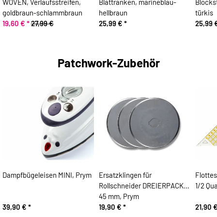
WOVEN, Verlaufsstreifen,
Blattranken, marineblau-
Blocks
goldbraun-schlammbraun
hellbraun
türkis
19,60 €
*
27,99 €
25,99 €
*
25,99 
Patchwork-Zubehör
Dampfbügeleisen MINI, Prym
Ersatzklingen für
Flotte
Rollschneider DREIERPACK,
1/2 Qu
45 mm, Prym
39,90 €
*
19,90 €
*
21,90 