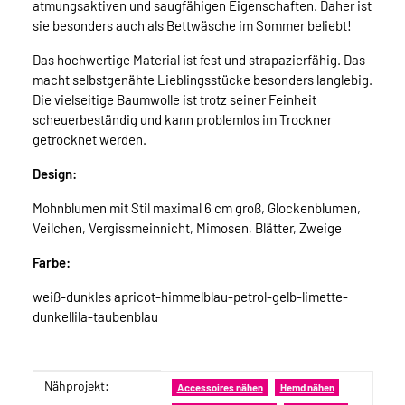
atmungsaktiven und saugfähigen Eigenschaften. Daher ist
sie besonders auch als Bettwäsche im Sommer beliebt!
Das hochwertige Material ist fest und strapazierfähig. Das
macht selbstgenähte Lieblingsstücke besonders langlebig.
Die vielseitige Baumwolle ist trotz seiner Feinheit
scheuerbeständig und kann problemlos im Trockner
getrocknet werden.
Design:
Mohnblumen mit Stil maximal 6 cm groß, Glockenblumen,
Veilchen, Vergissmeinnicht, Mimosen, Blätter, Zweige
Farbe:
weiß-dunkles apricot-himmelblau-petrol-gelb-limette-
dunkellila-taubenblau
Nähprojekt:
Produkteigenschaft
Wert
Accessoires nähen
Hemd nähen