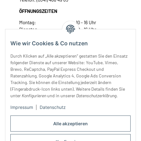
ÖFFNUNGSZEITEN
Montag:
10 - 16 Uhr
Dienstag:
10 - 16 Uhr
Mittwoch:
10 - 18 Uhr
Wie wir Cookies & Co nutzen
Donnerstag:
10 - 18 Uhr
Freitag:
10 - 18 Uhr
Durch Klicken auf „Alle akzeptieren“ gestatten Sie den Einsatz
Samstag:
10 - 14 Uhr
folgender Dienste auf unserer Website: YouTube, Vimeo,
Unser Service
Brevo, ReCaptcha, PayPal Express Checkout und
Ratenzahlung, Google Analytics 4, Google Ads Conversion
Tracking. Sie können die Einstellung jederzeit ändern
Rechtliches
(Fingerabdruck-Icon links unten). Weitere Details finden Sie
unter
Konfigurieren
und in unserer
Datenschutzerklärung
.
Impressum
|
Datenschutz
Alle akzeptieren