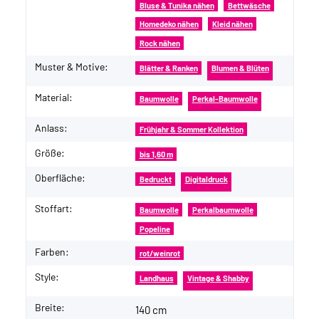
Bluse & Tunika nähen
Bettwäsche
Homedeko nähen
Kleid nähen
Rock nähen
Muster & Motive:
Blätter & Ranken
Blumen & Blüten
Material:
Baumwolle
Perkal-Baumwolle
Anlass:
Frühjahr & Sommer Kollektion
Größe:
bis 1,60 m
Oberfläche:
Bedruckt
Digitaldruck
Stoffart:
Baumwolle
Perkalbaumwolle
Popeline
Farben:
rot/weinrot
Style:
Landhaus
Vintage & Shabby
Breite:
140 cm