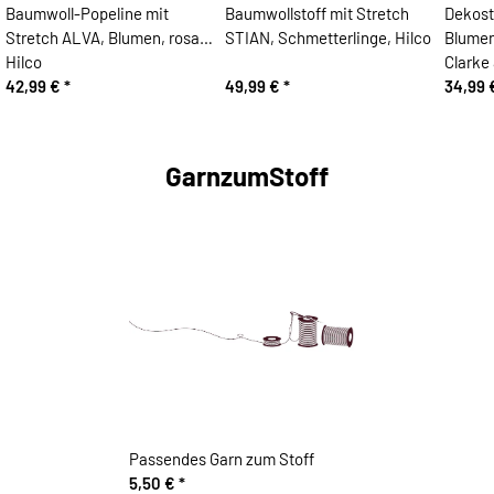
Baumwoll-Popeline mit
Baumwollstoff mit Stretch
Dekost
Stretch ALVA, Blumen, rosa,
STIAN, Schmetterlinge, Hilco
Blumen
Hilco
Clarke
42,99 €
*
49,99 €
*
34,99
GarnzumStoff
Passendes Garn zum Stoff
5,50 €
*