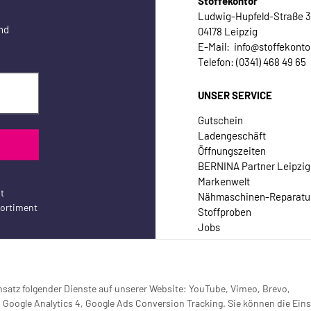
Stoffekontor
Ludwig-Hupfeld-Straße 
nd
04178 Leipzig
E-Mail: info@stoffekonto
Telefon: (0341) 468 49 65
UNSER SERVICE
Gutschein
Ladengeschäft
Öffnungszeiten
BERNINA Partner Leipzig
Markenwelt
t
Nähmaschinen-Reparatu
sortiment
Stoffproben
Jobs
Kontakt
Einsatz folgender Dienste auf unserer Website: YouTube, Vimeo, Brevo,
oogle Analytics 4, Google Ads Conversion Tracking. Sie können die Eins