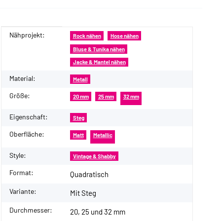
Nähprojekt:
Produkteigenschaft
Wert
Rock nähen
Hose nähen
Bluse & Tunika nähen
Jacke & Mantel nähen
Material:
Metall
Größe:
20 mm
25 mm
32 mm
Eigenschaft:
Steg
Oberfläche:
Matt
Metallic
Style:
Vintage & Shabby
Format:
Quadratisch
Variante:
Mit Steg
Durchmesser:
20, 25 und 32 mm