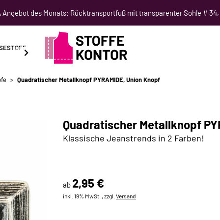
Angebot des Monats: Rücktransportfuß mit transparenter Sohle # 34,
SESTOFF
SCHNITTMUSTER
NÄHKURSE
SALE
pfe
Quadratischer Metallknopf PYRAMIDE, Union Knopf
Quadratischer Metallknopf P
Klassische Jeanstrends in 2 Farben!
2,95 €
ab
inkl. 19% MwSt. , zzgl.
Versand