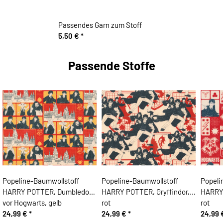
Passendes Garn zum Stoff
5,50 €
*
Passende Stoffe
Popeline-Baumwollstoff
Popeline-Baumwollstoff
Popeli
HARRY POTTER, Dumbledore
HARRY POTTER, Gryffindor,
HARRY
vor Hogwarts, gelb
rot
rot
24,99 €
*
24,99 €
*
24,99