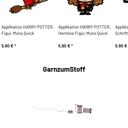
Applikation HARRY POTTER,
Applikation HARRY POTTER,
Applik
Figur, Mono Quick
Hermine Figur, Mono Quick
Schrif
5,90 €
*
5,90 €
*
5,90 €
GarnzumStoff