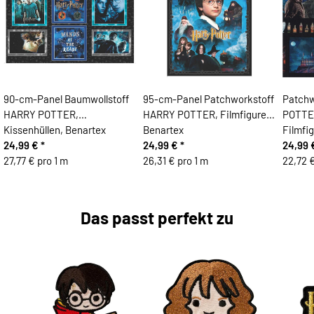
90-cm-Panel Baumwollstoff
95-cm-Panel Patchworkstoff
Patchw
HARRY POTTER,
HARRY POTTER, Filmfiguren,
POTTER
Kissenhüllen, Benartex
Benartex
Filmfi
24,99 €
*
24,99 €
*
24,99
27,77 € pro 1 m
26,31 € pro 1 m
22,72 €
Das passt perfekt zu