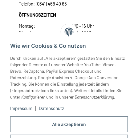
Telefon: (0341) 468 49 65
ÖFFNUNGSZEITEN
Montag:
10 - 16 Uhr
Dienstag:
10 - 16 Uhr
Mittwoch:
10 - 18 Uhr
Wie wir Cookies & Co nutzen
Donnerstag:
10 - 18 Uhr
Freitag:
10 - 18 Uhr
Durch Klicken auf „Alle akzeptieren“ gestatten Sie den Einsatz
Samstag:
10 - 14 Uhr
folgender Dienste auf unserer Website: YouTube, Vimeo,
Brevo, ReCaptcha, PayPal Express Checkout und
Unser Service
Ratenzahlung, Google Analytics 4, Google Ads Conversion
Tracking. Sie können die Einstellung jederzeit ändern
Rechtliches
(Fingerabdruck-Icon links unten). Weitere Details finden Sie
unter
Konfigurieren
und in unserer
Datenschutzerklärung
.
Impressum
|
Datenschutz
Alle akzeptieren