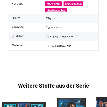
Farben:
rot/weinrot
grün/blaugrün
blau/taubenblau
Breite:
274 cm
Variante:
Extrabreit
Qualität:
Öko-Tex-Standard 100
Material:
100 % Baumwolle
Weitere Stoffe aus der Serie