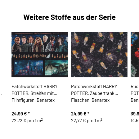
Weitere Stoffe aus der Serie
Patchworkstoff HARRY
Patchworkstoff HARRY
Rüc
POTTER, Streifen mit
POTTER, Zaubertrank
POT
Filmfiguren, Benartex
Flaschen, Benartex
Ben
24,99 €
*
24,99 €
*
39,
2
2
22,72 € pro 1 m
22,72 € pro 1 m
14,5