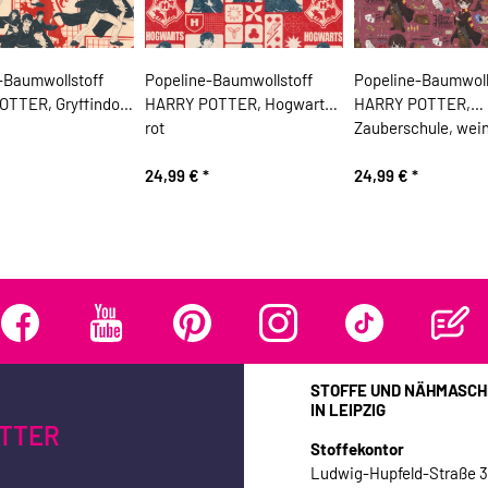
-Baumwollstoff
Popeline-Baumwollstoff
Popeline-Baumwoll
TTER, Gryffindor,
HARRY POTTER, Hogwarts,
HARRY POTTER,
rot
Zauberschule, wein
24,99 €
*
24,99 €
*
STOFFE UND NÄHMASCH
IN LEIPZIG
TTER
Stoffekontor
Ludwig-Hupfeld-Straße 