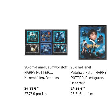
90-cm-Panel Baumwollstoff
95-cm-Panel
HARRY POTTER,
Patchworkstoff HARRY
Kissenhüllen, Benartex
POTTER, Filmfiguren,
Benartex
24,99 €
*
24,99 €
*
27,77 € pro 1 m
26,31 € pro 1 m