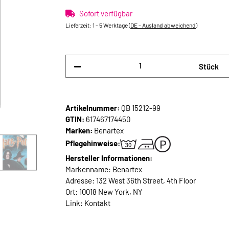
Sofort verfügbar
Lieferzeit:
1 - 5 Werktage
(DE - Ausland abweichend)
Stück
Artikelnummer:
QB 15212-99
GTIN:
617467174450
Marken:
Benartex
Pflegehinweise:
Hersteller Informationen:
Markenname: Benartex
Adresse: 132 West 36th Street, 4th Floor
Ort: 10018 New York, NY
Link:
Kontakt