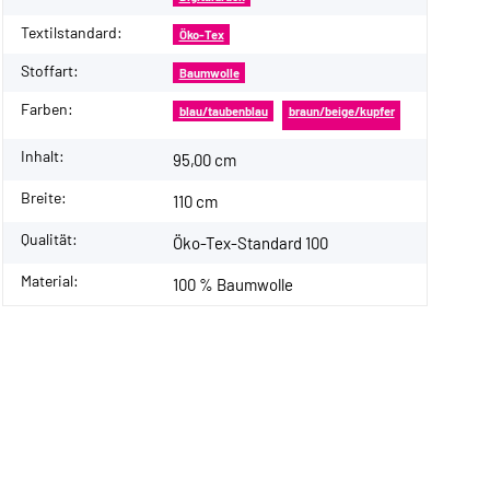
Textilstandard:
Öko-Tex
Stoffart:
Baumwolle
Farben:
blau/taubenblau
braun/beige/kupfer
Inhalt:
95,00 cm
Breite:
110 cm
Qualität:
Öko-Tex-Standard 100
Material:
100 % Baumwolle