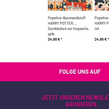
Popeline-Baumwollstoff
Popeline
HARRY POTTER,
HARRY PO
Dumbledore vor Hogwarts,
rot
gelb
24,99 €
*
24,99 €
*
FOLGE UNS AUF
JETZT UNSEREN NEWSLE
ABONIEREN.