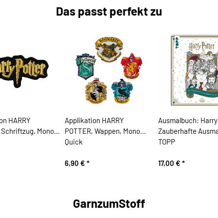
Das passt perfekt zu
ion HARRY
Applikation HARRY
Ausmalbuch: Harry 
Schriftzug, Mono
POTTER, Wappen, Mono
Zauberhafte Ausma
Quick
TOPP
6,90 €
*
17,00 €
*
GarnzumStoff