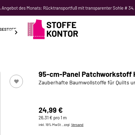
Angebot des Monats: Rücktransportfuß mit transparenter Sohle # 34,
SESTOFF
SCHNITTMUSTER
NÄHKURSE
SALE
95-cm-Panel Patchworkstoff 
Zauberhafte Baumwollstoffe für Quilts u
24,99 €
26,31 € pro 1 m
inkl. 19% MwSt. , zzgl.
Versand