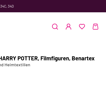
 34C, 34D
HARRY POTTER, Filmfiguren, Benartex
nd Heimtextilien