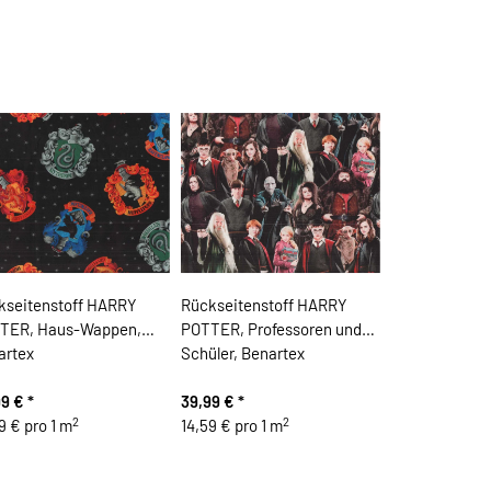
kseitenstoff HARRY
Rückseitenstoff HARRY
TER, Haus-Wappen,
POTTER, Professoren und
artex
Schüler, Benartex
99 €
*
39,99 €
*
2
2
9 € pro 1 m
14,59 € pro 1 m