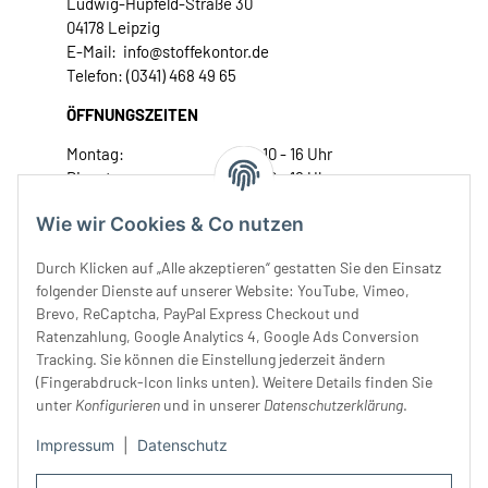
Ludwig-Hupfeld-Straße 30
04178 Leipzig
E-Mail: info@stoffekontor.de
Telefon: (0341) 468 49 65
ÖFFNUNGSZEITEN
Montag:
10 - 16 Uhr
Dienstag:
10 - 16 Uhr
Mittwoch:
10 - 18 Uhr
Wie wir Cookies & Co nutzen
Donnerstag:
10 - 18 Uhr
Freitag:
10 - 18 Uhr
Durch Klicken auf „Alle akzeptieren“ gestatten Sie den Einsatz
Samstag:
10 - 14 Uhr
folgender Dienste auf unserer Website: YouTube, Vimeo,
Brevo, ReCaptcha, PayPal Express Checkout und
Unser Service
Ratenzahlung, Google Analytics 4, Google Ads Conversion
Tracking. Sie können die Einstellung jederzeit ändern
Rechtliches
(Fingerabdruck-Icon links unten). Weitere Details finden Sie
unter
Konfigurieren
und in unserer
Datenschutzerklärung
.
Impressum
|
Datenschutz