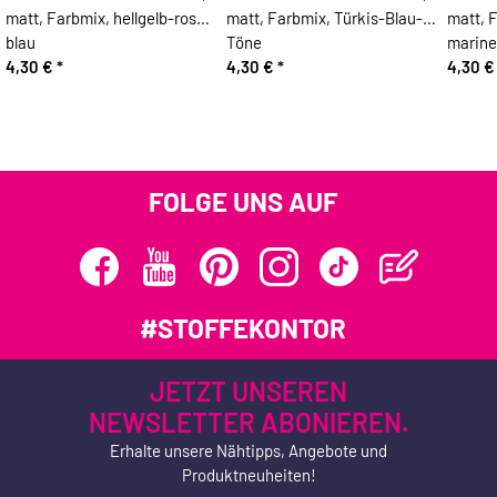
matt, Farbmix, hellgelb-rosa-
matt, Farbmix, Türkis-Blau-
matt, 
blau
Töne
marine
4,30 €
*
4,30 €
*
4,30 
FOLGE UNS AUF
#STOFFEKONTOR
JETZT UNSEREN
NEWSLETTER ABONIEREN.
Erhalte unsere Nähtipps, Angebote und
Produktneuheiten!