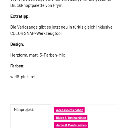
Druckknopfpalette von Prym.
Extratipp:
Die Variozange gibt es jetzt neu in türkis gleich inklusive
COLOR SNAP-Werkzeugtool.
Design:
Herzform, matt, 3-Farben-Mix
Farben:
weiß-pink-rot
Nähprojekt:
Produkteigenschaft
Wert
Accessoires nähen
Bluse & Tunika nähen
Jacke & Mantel nähen