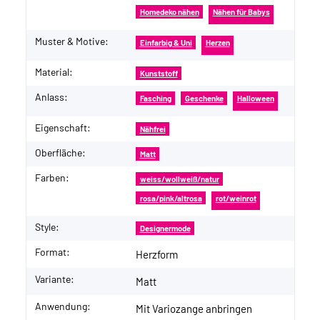
Homedeko nähen
Nähen für Babys
Muster & Motive:
Einfarbig & Uni
Herzen
Material:
Kunststoff
Anlass:
Fasching
Geschenke
Halloween
Eigenschaft:
Nähfrei
Oberfläche:
Matt
Farben:
weiss/wollweiß/natur
rosa/pink/altrosa
rot/weinrot
Style:
Designermode
Format:
Herzform
Variante:
Matt
Anwendung:
Mit Variozange anbringen