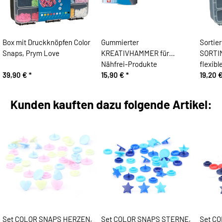
Box mit Druckknöpfen Color
Gummierter
Sortie
Snaps, Prym Love
KREATIVHAMMER für
SORTI
Nähfrei-Produkte
flexib
39,90 €
*
15,90 €
*
19,20 
Kunden kauften dazu folgende Artikel:
Set COLOR SNAPS HERZEN,
Set COLOR SNAPS STERNE,
Set C