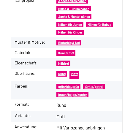
Nähprojekt:
Produkteigenschaft
Wert
Accessoires nähen
Bluse & Tunika nähen
Jacke & Mantel nähen
Nähen für Jungs
Nähen für Babys
Nähen für Kinder
Muster & Motive:
Einfarbig & Uni
Material:
Kunststoff
Eigenschaft:
Nähfrei
Oberfläche:
Rund
Matt
Farben:
grün/blaugrün
türkis/petrol
braun/beige/kupfer
Format:
Rund
Variante:
Matt
Anwendung:
Mit Variozange anbringen