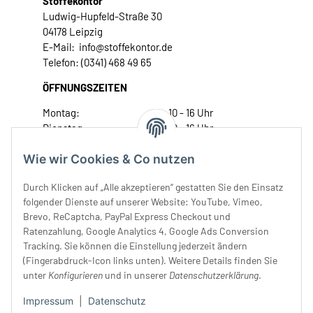
Stoffekontor
Ludwig-Hupfeld-Straße 30
04178 Leipzig
E-Mail: info@stoffekontor.de
Telefon: (0341) 468 49 65
ÖFFNUNGSZEITEN
Montag:
10 - 16 Uhr
Dienstag:
10 - 16 Uhr
Mittwoch:
10 - 18 Uhr
Wie wir Cookies & Co nutzen
Donnerstag:
10 - 18 Uhr
Freitag:
10 - 18 Uhr
Durch Klicken auf „Alle akzeptieren“ gestatten Sie den Einsatz
Samstag:
10 - 14 Uhr
folgender Dienste auf unserer Website: YouTube, Vimeo,
Unser Service
Brevo, ReCaptcha, PayPal Express Checkout und
Ratenzahlung, Google Analytics 4, Google Ads Conversion
Tracking. Sie können die Einstellung jederzeit ändern
Rechtliches
(Fingerabdruck-Icon links unten). Weitere Details finden Sie
unter
Konfigurieren
und in unserer
Datenschutzerklärung
.
Impressum
|
Datenschutz