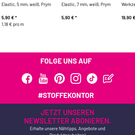
Elastic, 5 mm, weiß, Prym
Elastic, 7 mm, weiß, Prym
Werkze
5,90 €
*
5,90 €
*
19,90 
1,18 € pro m
FOLGE UNS AUF
#STOFFEKONTOR
JETZT UNSEREN
NEWSLETTER ABONIEREN.
Erhalte unsere Nähtipps, Angebote und