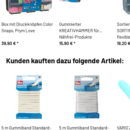
Box mit Druckknöpfen Color
Gummierter
Sortie
Snaps, Prym Love
KREATIVHAMMER für
SORTI
Nähfrei-Produkte
flexib
39,90 €
*
15,90 €
*
19,20 
Kunden kauften dazu folgende Artikel:
5 m Gummiband Standard-
5 m Gummiband Standard-
VARIO 