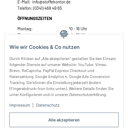
E-Mail: info@stoffekontor.de
Telefon: (0341) 468 49 65
ÖFFNUNGSZEITEN
Montag:
10 - 16 Uhr
Dienstag:
10 - 16 Uhr
Mittwoch:
10 - 18 Uhr
Wie wir Cookies & Co nutzen
Donnerstag:
10 - 18 Uhr
Freitag:
10 - 18 Uhr
Durch Klicken auf „Alle akzeptieren“ gestatten Sie den Einsatz
Samstag:
10 - 14 Uhr
folgender Dienste auf unserer Website: YouTube, Vimeo,
Brevo, ReCaptcha, PayPal Express Checkout und
Unser Service
Ratenzahlung, Google Analytics 4, Google Ads Conversion
Tracking. Sie können die Einstellung jederzeit ändern
Rechtliches
(Fingerabdruck-Icon links unten). Weitere Details finden Sie
unter
Konfigurieren
und in unserer
Datenschutzerklärung
.
Impressum
|
Datenschutz
Alle akzeptieren