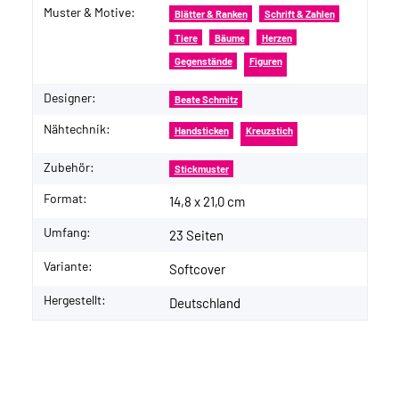
Muster & Motive:
Produkteigenschaft
Wert
Blätter & Ranken
Schrift & Zahlen
Tiere
Bäume
Herzen
Gegenstände
Figuren
Designer:
Beate Schmitz
Nähtechnik:
Handsticken
Kreuzstich
Zubehör:
Stickmuster
Format:
14,8 x 21,0 cm
Umfang:
23 Seiten
Variante:
Softcover
Hergestellt:
Deutschland