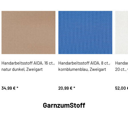
Handarbeitsstoff AIDA, 16 ct.,
Handarbeitsstoff AIDA, 8 ct.,
Handar
natur dunkel, Zweigart
kornblumenblau, Zweigart
20 ct.,
34,99 €
*
20,99 €
*
52,00
GarnzumStoff