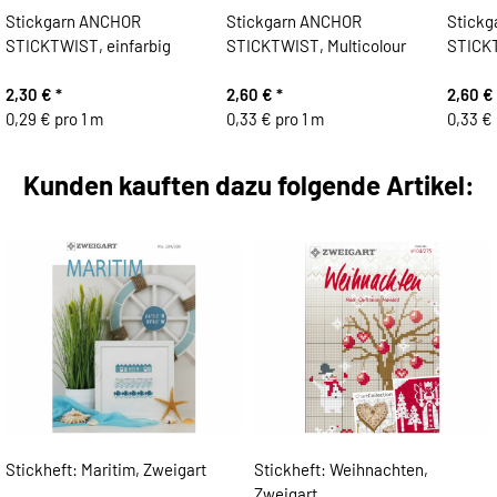
Stickgarn ANCHOR
Stickgarn ANCHOR
Stick
STICKTWIST, einfarbig
STICKTWIST, Multicolour
STICK
2,30 €
*
2,60 €
*
2,60 €
0,29 € pro 1 m
0,33 € pro 1 m
0,33 € 
Kunden kauften dazu folgende Artikel:
Stickheft: Maritim, Zweigart
Stickheft: Weihnachten,
Zweigart