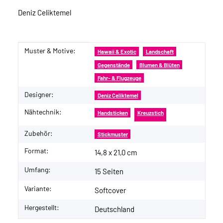
Deniz Celiktemel
Muster & Motive:
Produkteigenschaft
Wert
Hawaii & Exotic
Landschaft
Gegenstände
Blumen & Blüten
Fahr- & Flugzeuge
Designer:
Deniz Celiktemel
Nähtechnik:
Handsticken
Kreuzstich
Zubehör:
Stickmuster
Format:
14,8 x 21,0 cm
Umfang:
15 Seiten
Variante:
Softcover
Hergestellt:
Deutschland