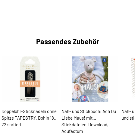
Passendes Zubehör
Doppelöhr-Sticknadeln ohne
Näh- und Stickbuch: Ach Du
Näh- u
Spitze TAPESTRY, Bohin 18-
Liebe Maus! mit
und st
22 sortiert
Stickdateien-Download,
Acufactum