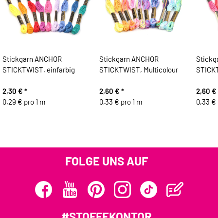
Stickgarn ANCHOR
Stickgarn ANCHOR
Stick
STICKTWIST, einfarbig
STICKTWIST, Multicolour
STICK
2,30 €
*
2,60 €
*
2,60 €
0,29 € pro 1 m
0,33 € pro 1 m
0,33 € 
FOLGE UNS AUF
#STOFFEKONTOR