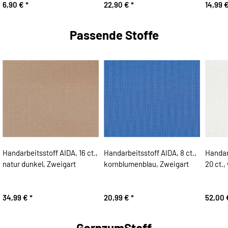
6,90 €
*
22,90 €
*
14,99 
Passende Stoffe
Handarbeitsstoff AIDA, 16 ct.,
Handarbeitsstoff AIDA, 8 ct.,
Handar
natur dunkel, Zweigart
kornblumenblau, Zweigart
20 ct.,
34,99 €
*
20,99 €
*
52,00
GarnzumStoff