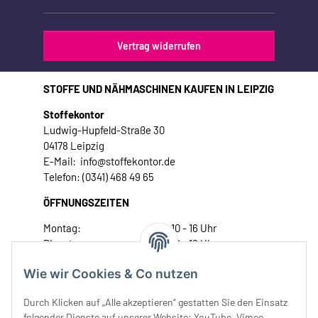
Vertrag widerrufen
STOFFE UND NÄHMASCHINEN KAUFEN IN LEIPZIG
Stoffekontor
Ludwig-Hupfeld-Straße 30
04178 Leipzig
E-Mail: info@stoffekontor.de
Telefon: (0341) 468 49 65
ÖFFNUNGSZEITEN
Montag:
10 - 16 Uhr
Dienstag:
10 - 16 Uhr
Mittwoch:
10 - 18 Uhr
Wie wir Cookies & Co nutzen
Donnerstag:
10 - 18 Uhr
Freitag:
10 - 18 Uhr
Durch Klicken auf „Alle akzeptieren“ gestatten Sie den Einsatz
Samstag:
10 - 14 Uhr
folgender Dienste auf unserer Website: YouTube, Vimeo,