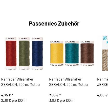
Passendes Zubehör
Nähfaden Allesnäher
Nähfaden Allesnäher
Nähma
SERALON, 200 m, Mettler
SERALON, 500 m, Mettler
JERSE
4,75 €
*
7,65 €
*
4,00 
2,38 € pro 100 m
3,83 € pro 100 m