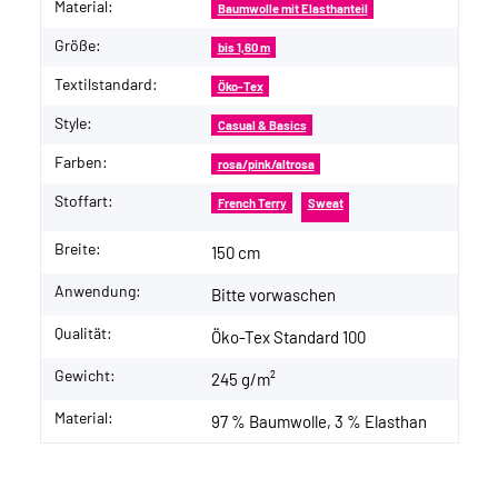
Material:
Baumwolle mit Elasthanteil
Größe:
bis 1,60 m
Textilstandard:
Öko-Tex
Style:
Casual & Basics
Farben:
rosa/pink/altrosa
Stoffart:
French Terry
Sweat
Breite:
150 cm
Anwendung:
Bitte vorwaschen
Qualität:
Öko-Tex Standard 100
Gewicht:
245 g/m²
Material:
97 % Baumwolle, 3 % Elasthan