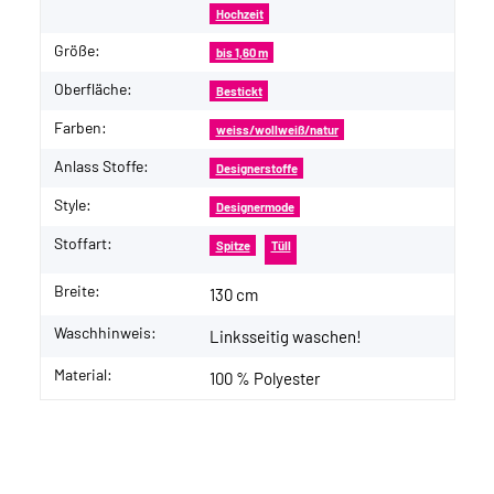
Hochzeit
Größe:
bis 1,60 m
Oberfläche:
Bestickt
Farben:
weiss/wollweiß/natur
Anlass Stoffe:
Designerstoffe
Style:
Designermode
Stoffart:
Spitze
Tüll
Breite:
130 cm
Waschhinweis:
Linksseitig waschen!
Material:
100 % Polyester