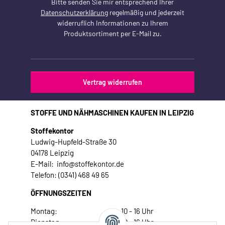
Bitte senden Sie mir entsprechend Ihrer
Datenschutzerklärung
regelmäßig und jederzeit
widerruflich Informationen zu Ihrem
Produktsortiment per E-Mail zu.
Vertrag widerrufen
STOFFE UND NÄHMASCHINEN KAUFEN IN LEIPZIG
Stoffekontor
Ludwig-Hupfeld-Straße 30
04178 Leipzig
E-Mail: info@stoffekontor.de
Telefon: (0341) 468 49 65
ÖFFNUNGSZEITEN
Montag:
10 - 16 Uhr
Dienstag:
10 - 16 Uhr