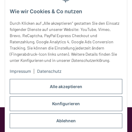
Mittwoch:
10 - 18 Uhr
Wie wir Cookies & Co nutzen
Donnerstag:
10 - 18 Uhr
Freitag:
10 - 18 Uhr
Durch Klicken auf „Alle akzeptieren“ gestatten Sie den Einsatz
Samstag:
10 - 14 Uhr
folgender Dienste auf unserer Website: YouTube, Vimeo,
Unser Service
Brevo, ReCaptcha, PayPal Express Checkout und
Ratenzahlung, Google Analytics 4, Google Ads Conversion
Tracking. Sie können die Einstellung jederzeit ändern
Rechtliches
(Fingerabdruck-Icon links unten). Weitere Details finden Sie
unter
Konfigurieren
und in unserer
Datenschutzerklärung
.
Impressum
|
Datenschutz
Alle akzeptieren
Konfigurieren
Google Analytics deaktivieren
Status:
Opt-Out-Cookie ist nicht gesetzt
Ablehnen
(Tracking aktiv)
* Alle Preise inkl. gesetzlicher MwSt.,