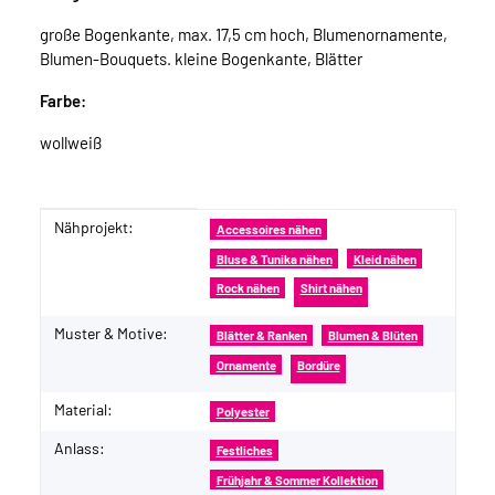
große Bogenkante, max. 17,5 cm hoch, Blumenornamente,
Blumen-Bouquets. kleine Bogenkante, Blätter
Farbe:
wollweiß
Nähprojekt:
Produkteigenschaft
Wert
Accessoires nähen
Bluse & Tunika nähen
Kleid nähen
Rock nähen
Shirt nähen
Muster & Motive:
Blätter & Ranken
Blumen & Blüten
Ornamente
Bordüre
Material:
Polyester
Anlass:
Festliches
Frühjahr & Sommer Kollektion