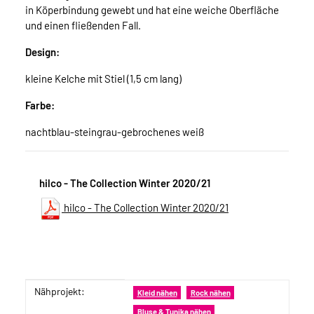
in Köperbindung gewebt und hat eine weiche Oberfläche
und einen fließenden Fall.
Design:
kleine Kelche mit Stiel (1,5 cm lang)
Farbe:
nachtblau-steingrau-gebrochenes weiß
hilco - The Collection Winter 2020/21
hilco - The Collection Winter 2020/21
Nähprojekt:
Produkteigenschaft
Wert
Kleid nähen
Rock nähen
Bluse & Tunika nähen