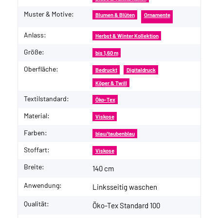
Muster & Motive:
Blumen & Blüten
Ornamente
Anlass:
Herbst & Winter Kollektion
Größe:
bis 1,60 m
Oberfläche:
Bedruckt
Digitaldruck
Köper & Twill
Textilstandard:
Öko-Tex
Material:
Viskose
Farben:
blau/taubenblau
Stoffart:
Viskose
Breite:
140 cm
Anwendung:
Linksseitig waschen
Qualität:
Öko-Tex Standard 100