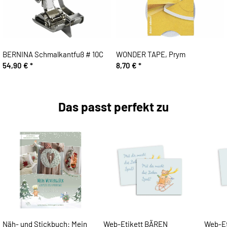
BERNINA Schmalkantfuß # 10C
WONDER TAPE, Prym
54,90 €
*
8,70 €
*
Das passt perfekt zu
Näh- und Stickbuch: Mein
Web-Etikett BÄREN
Web-Et