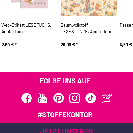
Web-Etikett LESEFUCHS,
Baumwollstoff
Passen
Acufactum
LESESTUNDE, Acufactum
2,60 €
*
29,99 €
*
5,50 €
FOLGE UNS AUF
#STOFFEKONTOR
JETZT UNSEREN