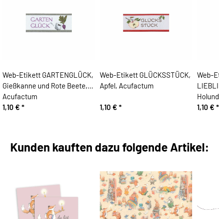
Web-Etikett GARTENGLÜCK,
Web-Etikett GLÜCKSSTÜCK,
Web-Et
Gießkanne und Rote Beete,
Apfel, Acufactum
LIEBL
Acufactum
Holund
1,10 €
*
1,10 €
*
1,10 €
*
Kunden kauften dazu folgende Artikel: