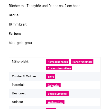
Bücher mit Teddybär und Dachs ca. 2 cm hoch
Größe:
16 mm breit
Farben:
blau-gelb-grau
Nähprojekt:
Produkteigenschaft
Wert
Homedeko nähen
Nähen für Kinder
Accessoires nähen
Muster & Motive:
Tiere
Material:
Polyester
Designer:
Sophia Drescher
Anlass:
Weihnachten