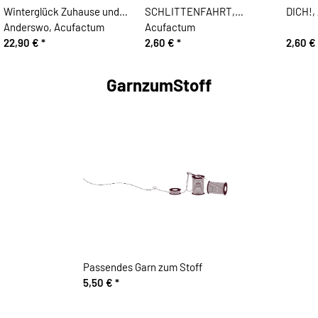
Winterglück Zuhause und
SCHLITTENFAHRT,
DICH!,
Anderswo, Acufactum
Acufactum
22,90 €
*
2,60 €
*
2,60 €
GarnzumStoff
Passendes Garn zum Stoff
5,50 €
*