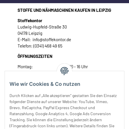
STOFFE UND NÄHMASCHINEN KAUFEN IN LEIPZIG
Stoffekontor
Ludwig-Hupfeld-Straße 30
04178 Leipzig
E-Mail: info@stoffekontor.de
Telefon: (0341) 468 49 65
ÖFFNUNGSZEITEN
Montag:
10 - 16 Uhr
Dienstag:
10 - 16 Uhr
Mittwoch:
10 - 18 Uhr
Wie wir Cookies & Co nutzen
Donnerstag:
10 - 18 Uhr
Freitag:
10 - 18 Uhr
Durch Klicken auf „Alle akzeptieren“ gestatten Sie den Einsatz
Samstag:
10 - 14 Uhr
folgender Dienste auf unserer Website: YouTube, Vimeo,
Brevo, ReCaptcha, PayPal Express Checkout und
Unser Service
Ratenzahlung, Google Analytics 4, Google Ads Conversion
Tracking. Sie können die Einstellung jederzeit ändern
Rechtliches
(Fingerabdruck-Icon links unten). Weitere Details finden Sie