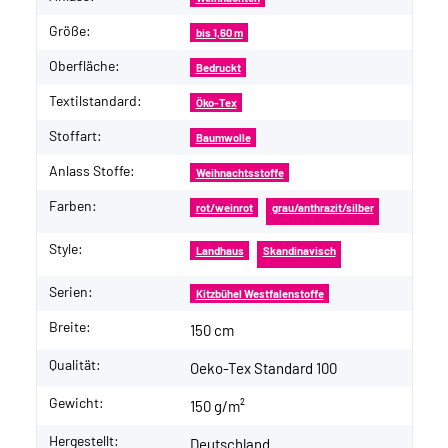
Größe:
bis 1,60 m
Oberfläche:
Bedruckt
Textilstandard:
Öko-Tex
Stoffart:
Baumwolle
Anlass Stoffe:
Weihnachtsstoffe
Farben:
rot/weinrot
grau/anthrazit/silber
Style:
Landhaus
Skandinavisch
Serien:
Kitzbühel Westfalenstoffe
Breite:
150 cm
Qualität:
Oeko-Tex Standard 100
Gewicht:
150 g/m²
Hergestellt:
Deutschland