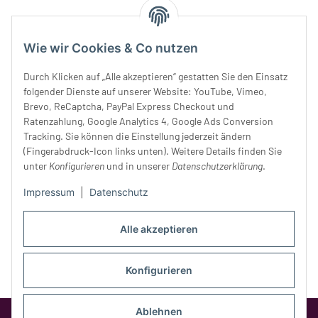
Montag:
10 - 16 Uhr
Dienstag:
10 - 16 Uhr
Wie wir Cookies & Co nutzen
Mittwoch:
10 - 18 Uhr
Donnerstag:
10 - 18 Uhr
Durch Klicken auf „Alle akzeptieren“ gestatten Sie den Einsatz
Freitag:
10 - 18 Uhr
folgender Dienste auf unserer Website: YouTube, Vimeo,
Samstag:
10 - 14 Uhr
Brevo, ReCaptcha, PayPal Express Checkout und
Ratenzahlung, Google Analytics 4, Google Ads Conversion
Unser Service
Tracking. Sie können die Einstellung jederzeit ändern
(Fingerabdruck-Icon links unten). Weitere Details finden Sie
Rechtliches
unter
Konfigurieren
und in unserer
Datenschutzerklärung
.
Impressum
|
Datenschutz
Alle akzeptieren
Konfigurieren
Ablehnen
Google Analytics deaktivieren
Status: