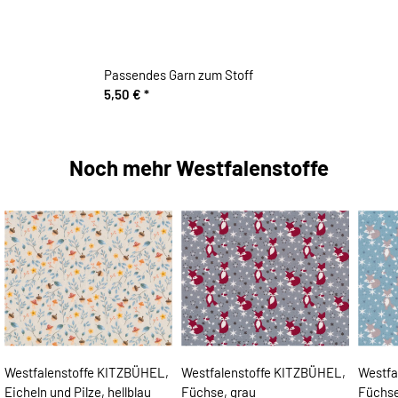
Passendes Garn zum Stoff
5,50 €
*
Noch mehr Westfalenstoffe
Westfalenstoffe KITZBÜHEL,
Westfalenstoffe KITZBÜHEL,
Westfa
Eicheln und Pilze, hellblau
Füchse, grau
Füchse