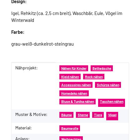
Design:
Igel, Rehkitz (ca. 2,5 cm breit), Waschbär, Eule, Vögel im
Winterwald
Farbe:
grau-weiß-dunkelrot-steingrau
Nähprojekt:
Produkteigenschaft
Wert
Nähen für Kinder
Bettwäsche
Kleid nähen
Rock nähen
Accessoires nähen
Schürze nähen
Homedeko nähen
Bluse & Tunika nähen
Taschen nähen
Muster & Motive:
Bäume
Sterne
Tiere
Vögel
Material:
Baumwolle
Anlass:
Weihnachten