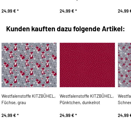
24,99 €
*
24,99 €
*
24,99
Kunden kauften dazu folgende Artikel:
Westfalenstoffe KITZBÜHEL,
Westfalenstoffe KITZBÜHEL,
Westfa
Füchse, grau
Pünktchen, dunkelrot
Schnee
24,99 €
*
24,99 €
*
24,99