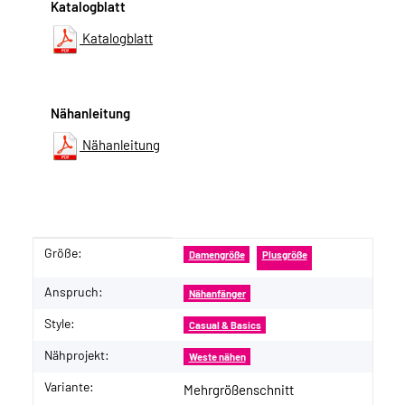
Katalogblatt
Katalogblatt
Nähanleitung
Nähanleitung
Größe:
Produkteigenschaft
Wert
Damengröße
Plusgröße
Anspruch:
Nähanfänger
Style:
Casual & Basics
Nähprojekt:
Weste nähen
Variante:
Mehrgrößenschnitt