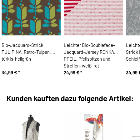
Bio-Jacquard-Strick
Leichter Bio-Doubleface-
Leicht
TULIPINA, Retro-Tulpen,
Jacquard-Jersey RONKA
Strick
türkis-hellgrün
PFEIL, Pfeilspitzen und
Schlei
Streifen, weiß-rot
34,99 €
*
24,99 €
*
34,99
Kunden kauften dazu folgende Artikel: