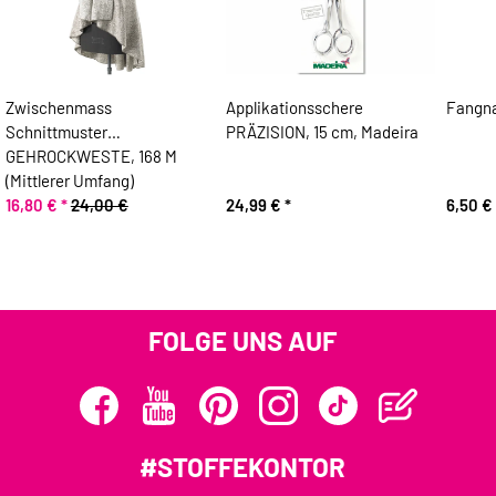
Zwischenmass
Applikationsschere
Fangna
Schnittmuster
PRÄZISION, 15 cm, Madeira
GEHROCKWESTE, 168 M
(Mittlerer Umfang)
16,80 €
*
24,00 €
24,99 €
*
6,50 €
FOLGE UNS AUF
#STOFFEKONTOR