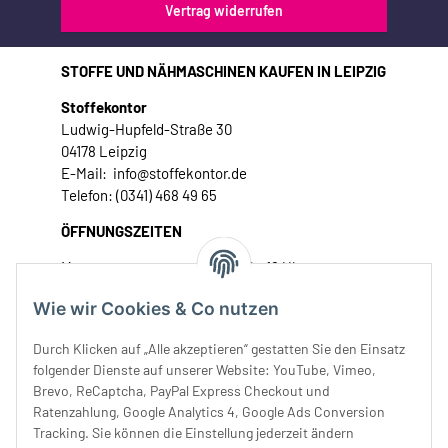
Vertrag widerrufen
STOFFE UND NÄHMASCHINEN KAUFEN IN LEIPZIG
Stoffekontor
Ludwig-Hupfeld-Straße 30
04178 Leipzig
E-Mail: info@stoffekontor.de
Telefon: (0341) 468 49 65
ÖFFNUNGSZEITEN
Montag:
10 - 16 Uhr
Dienstag:
10 - 16 Uhr
Wie wir Cookies & Co nutzen
Mittwoch:
10 - 18 Uhr
Donnerstag:
10 - 18 Uhr
Durch Klicken auf „Alle akzeptieren“ gestatten Sie den Einsatz
Freitag:
10 - 18 Uhr
folgender Dienste auf unserer Website: YouTube, Vimeo,
Samstag:
10 - 14 Uhr
Brevo, ReCaptcha, PayPal Express Checkout und
Ratenzahlung, Google Analytics 4, Google Ads Conversion
Unser Service
Tracking. Sie können die Einstellung jederzeit ändern