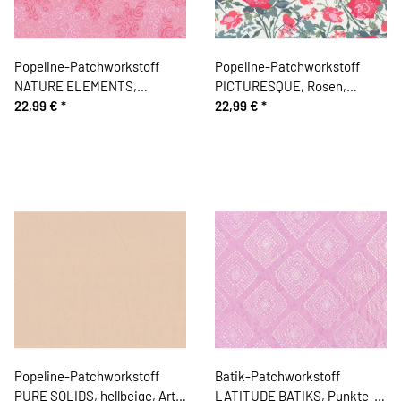
Popeline-Patchworkstoff
Popeline-Patchworkstoff
NATURE ELEMENTS,
PICTURESQUE, Rosen,
Tropfen-Blätter, rosa, Art
22,99 €
*
Katarina Roccella
22,99 €
*
Gallery
Popeline-Patchworkstoff
Batik-Patchworkstoff
PURE SOLIDS, hellbeige, Art
LATITUDE BATIKS, Punkte-