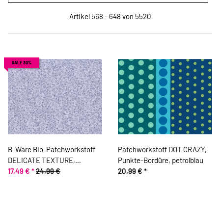
Artikel 568 - 648 von 5520
SALE 30%
B-Ware Bio-Patchworkstoff
Patchworkstoff DOT CRAZY,
DELICATE TEXTURE,
Punkte-Bordüre, petrolblau
Strichelchen, helles lilablau-
17,49 €
*
24,99 €
20,99 €
*
jeansblau, Jane Makower