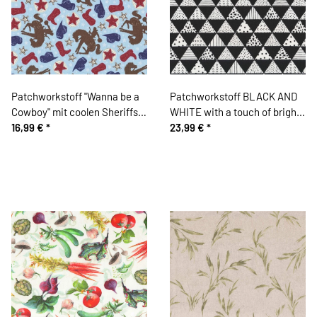
Patchworkstoff "Wanna be a
Patchworkstoff BLACK AND
Cowboy" mit coolen Sheriffs
WHITE with a touch of bright,
und Pferden, dunkelbraun-
16,99 €
*
Dreiecke, schwarz-weiß,
23,99 €
*
weinrot
Studio E