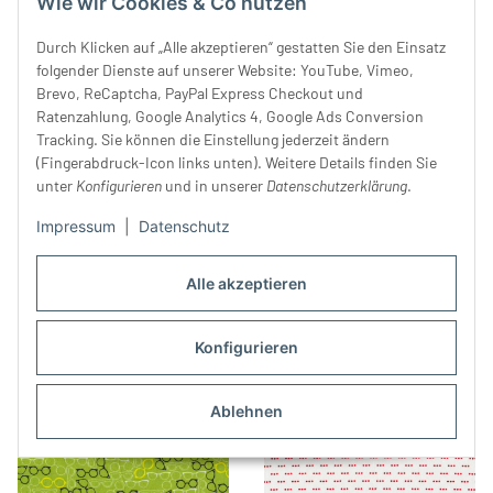
Wie wir Cookies & Co nutzen
Durch Klicken auf „Alle akzeptieren“ gestatten Sie den Einsatz
folgender Dienste auf unserer Website: YouTube, Vimeo,
Brevo, ReCaptcha, PayPal Express Checkout und
Ratenzahlung, Google Analytics 4, Google Ads Conversion
Tracking. Sie können die Einstellung jederzeit ändern
(Fingerabdruck-Icon links unten). Weitere Details finden Sie
unter
Konfigurieren
und in unserer
Datenschutzerklärung
.
Impressum
|
Datenschutz
Patchworkstoff "Spirit of
Patchworkstoff AERIAL,
Christmas" mit Sternen-
Libellen, orange,Tamara Kate
Alle akzeptieren
Waben-Muster, moosgrün-
22,99 €
*
23,99 €
*
beige
Konfigurieren
Ablehnen