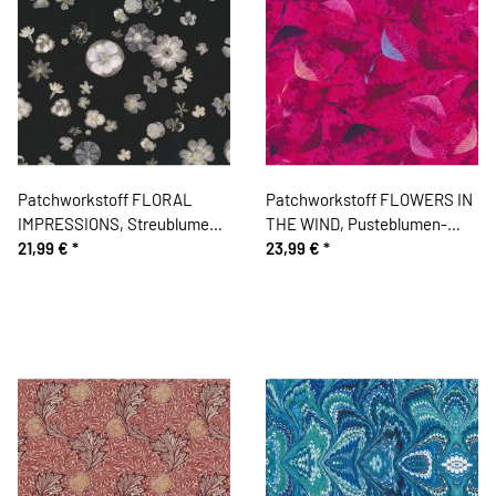
Patchworkstoff FLORAL
Patchworkstoff FLOWERS IN
IMPRESSIONS, Streublumen,
THE WIND, Pusteblumen-
schwarz
21,99 €
*
Schirmchen, fuchsia
23,99 €
*