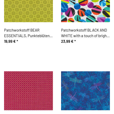
Patchworkstoff BEAR
Patchworkstoff BLACK AND
ESSENTIALS, Punkteblüten,
WHITE with a touch of bright,
apfelgrün
19,99 €
*
Muster-Kreise, Studio E
23,99 €
*