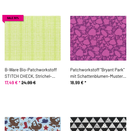
SALE 30%
B-Ware Bio-Patchworkstoff
Patchworkstoff "Bryant Park"
STITCH CHECK, Strichel-
mit Schattenblumen-Muster,
Raster, hellgrün-gebrochenes
17,49 €
*
24,99 €
lila-pink
18,99 €
*
weiß, Jane Makower