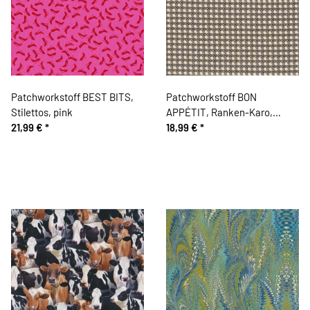
Patchworkstoff BEST BITS,
Patchworkstoff BON
Stilettos, pink
APPÉTIT, Ranken-Karo,
21,99 €
*
schwarz-hellbeige
18,99 €
*