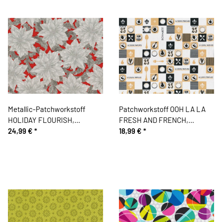
Metallic-Patchworkstoff
Patchworkstoff OOH LA LA
HOLIDAY FLOURISH,
FRESH AND FRENCH,
Weihnachtsstern-Blüten, rot-
24,99 €
*
Küchen-Bilder-Karo, beige-
18,99 €
*
silber, Robert Kaufman
schwarz-weiß