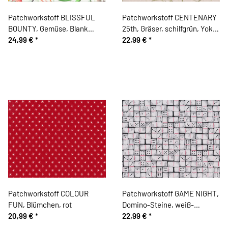
Patchworkstoff BLISSFUL
Patchworkstoff CENTENARY
BOUNTY, Gemüse, Blank
25th, Gräser, schilfgrün, Yoko
Quilting
24,99 €
*
Saito
22,99 €
*
Patchworkstoff COLOUR
Patchworkstoff GAME NIGHT,
FUN, Blümchen, rot
Domino-Steine, weiß-
20,99 €
*
schwarz, Blank Quilting
22,99 €
*