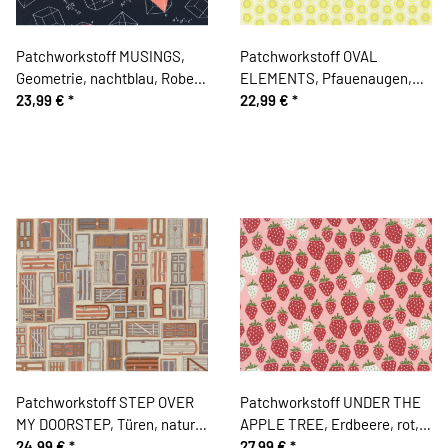
Patchworkstoff MUSINGS,
Patchworkstoff OVAL
Geometrie, nachtblau, Robert
ELEMENTS, Pfauenaugen,
Kaufman
23,99 €
*
wollweiß-helles limette, Art
22,99 €
*
Gallery
Patchworkstoff STEP OVER
Patchworkstoff UNDER THE
MY DOORSTEP, Türen, natur
APPLE TREE, Erdbeere, rot,
hell
24,99 €
*
Cotton + Steel
27,99 €
*