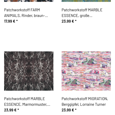
Patchworkstoff FARM
Patchworkstoff MARBLE
ANIMALS, Rinder, braun-
ESSENCE, große
schwarz
17,99 €
*
Kaleidoskop-Wellen, helles
23,99 €
*
moosgrün, In the Beginning
Patchworkstoff MARBLE
Patchworkstoff MIGRATION,
ESSENCE, Marmormuster,
Berggipfel, Lorraine Turner
anthrazit, In the Beginning
23,99 €
*
23,99 €
*