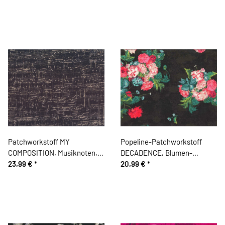
Patchworkstoff MY
Popeline-Patchworkstoff
COMPOSITION, Musiknoten,
DECADENCE, Blumen-
anthrazit
23,99 €
*
Sträuße, fuchsia, Art Gallery
20,99 €
*