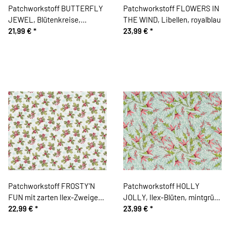
Patchworkstoff BUTTERFLY
Patchworkstoff FLOWERS IN
JEWEL, Blütenkreise,
THE WIND, Libellen, royalblau
fuchsia-gold
21,99 €
*
23,99 €
*
Patchworkstoff FROSTY'N
Patchworkstoff HOLLY
FUN mit zarten Ilex-Zweigen,
JOLLY, Ilex-Blüten, mintgrün,
hellgrün-rot-weiß
22,99 €
*
Cori Dantini
23,99 €
*