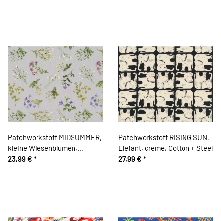
Patchworkstoff MIDSUMMER,
Patchworkstoff RISING SUN,
kleine Wiesenblumen,
Elefant, creme, Cotton + Steel
hellgrau, Windham Fabrics
23,99 €
*
27,99 €
*