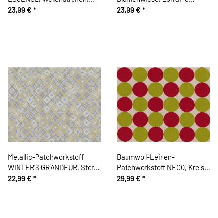
schwarz, In the Beginning
23,99 €
*
Turner
23,99 €
*
Metallic-Patchworkstoff
Baumwoll-Leinen-
WINTER'S GRANDEUR, Stern-
Patchworkstoff NECO, Kreise,
Rauten, grau-gold metallic
22,99 €
*
rot-limette, Moda Fabrics
29,99 €
*