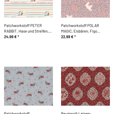
Patchworkstoff PETER
Patchworkstoff POLAR
RABBIT, Hase und Streifen,
MAGIC, Eisbären, Figo
weiß, Beatrix Potter
24,99 €
*
Fabrics
22,99 €
*
Patchworkstoff
Baumwoll-Leinen-