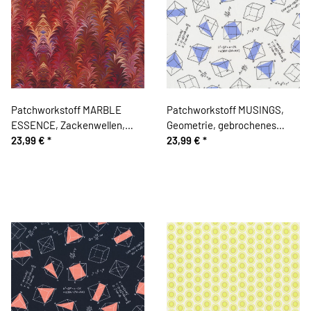
Patchworkstoff MARBLE
Patchworkstoff MUSINGS,
ESSENCE, Zackenwellen,
Geometrie, gebrochenes
dunkelrot, In the Beginning
23,99 €
*
weiß, Robert Kaufman
23,99 €
*