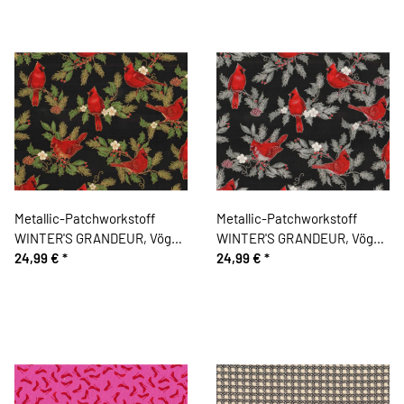
Metallic-Patchworkstoff
Metallic-Patchworkstoff
WINTER'S GRANDEUR, Vögel,
WINTER'S GRANDEUR, Vögel,
schwarz-gold, Robert
24,99 €
*
schwarz-silber, Robert
24,99 €
*
Kaufman
Kaufman