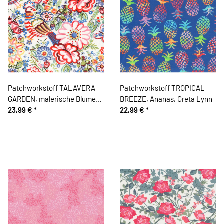
Patchworkstoff TALAVERA
Patchworkstoff TROPICAL
GARDEN, malerische Blumen
BREEZE, Ananas, Greta Lynn
und Vögel, Alexander Henry
23,99 €
*
22,99 €
*