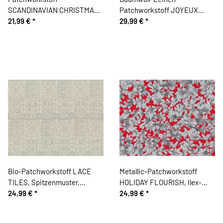
SCANDINAVIAN CHRISTMAS
Patchworkstoff JOYEUX
II, Rentiere, eisblau, Lecien
21,99 €
*
NOEL LINEN,
29,99 €
*
Weihnachtsmedaillons,
dunkelrot-natur, Moda
Fabrics
Bio-Patchworkstoff LACE
Metallic-Patchworkstoff
TILES, Spitzenmuster,
HOLIDAY FLOURISH, Ilex-
hellbeige-steingrau, Jane
24,99 €
*
Blätter, rot-silber, Robert
24,99 €
*
Makower
Kaufman