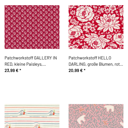
Patchworkstoff GALLERY IN
Patchworkstoff HELLO
RED, kleine Paisleys,
DARLING, große Blumen, rot,
dunkelrot, Marcus Fabrics
23,99 €
*
Moda Fabrics
20,99 €
*