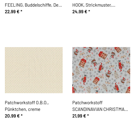
FEELING, Buddelschiffe, Dear
HOOK, Strickmuster,
Stella
22,99 €
*
stumpfes rot
24,99 €
*
Patchworkstoff O.B.O.,
Patchworkstoff
Pünktchen, creme
SCANDINAVIAN CHRISTMAS
20,99 €
*
II, Nikolaus, hellgrau, Lecien
21,99 €
*