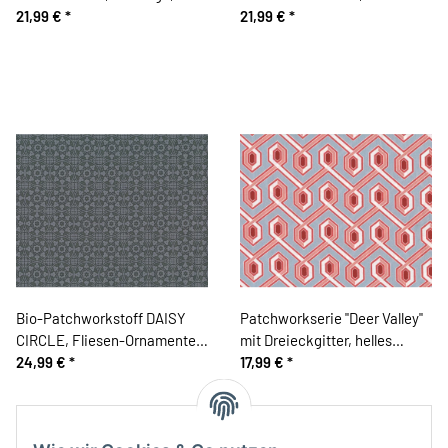
Gallery
21,99 €
*
Rauten, rosa, Moda Fabrics
21,99 €
*
Bio-Patchworkstoff DAISY
Patchworkserie "Deer Valley"
CIRCLE, Fliesen-Ornamente,
mit Dreieckgitter, helles
olivgrau-steingrau, Jane
24,99 €
*
taubenblau
17,99 €
*
Makower