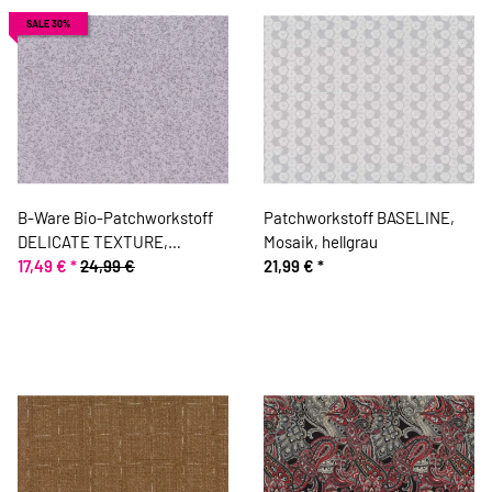
SALE 30%
B-Ware Bio-Patchworkstoff
Patchworkstoff BASELINE,
DELICATE TEXTURE,
Mosaik, hellgrau
Strichelchen, hellgrau-
17,49 €
*
24,99 €
21,99 €
*
steingrau, Jane Makower