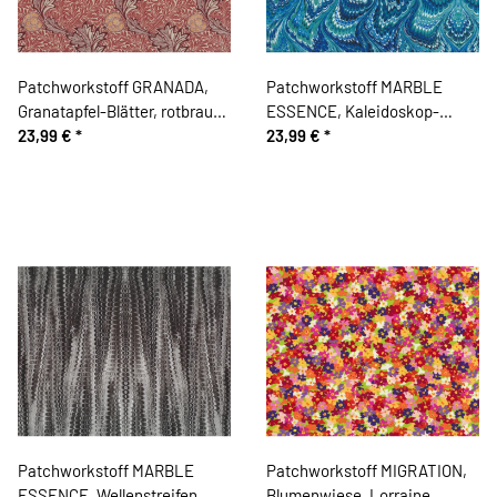
Patchworkstoff GRANADA,
Patchworkstoff MARBLE
Granatapfel-Blätter, rotbraun,
ESSENCE, Kaleidoskop-
Morris & Co.
23,99 €
*
Blüten, mintgrün, In the
23,99 €
*
Beginning
Patchworkstoff MARBLE
Patchworkstoff MIGRATION,
ESSENCE, Wellenstreifen,
Blumenwiese, Lorraine