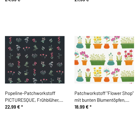
Popeline-Patchworkstoff
Patchworkstoff "Flower Shop"
PICTURESQUE, Frühblüher,
mit bunten Blumentöpfen,
Katarina Roccella
22,99 €
*
grün-orange
18,99 €
*