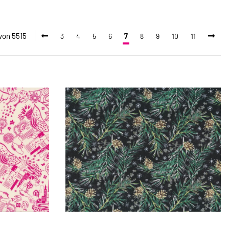
 von 5515
3
4
5
6
7
8
9
10
11