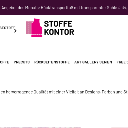
Angebot des Monats: Rücktransportfuß mit transparenter Sohle # 34,
SESTOFF
SCHNITTMUSTER
NÄHKURSE
SALE
TOFFE
PRECUTS
RÜCKSEITENSTOFFE
ART GALLERY SERIEN
FREE S
 hervorragende Qualität mit einer Vielfalt an Designs, Farben und Stru