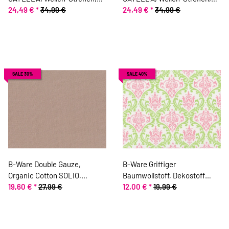
aprikot, Toptex
24,49 €
*
34,99 €
beige, Toptex
24,49 €
*
34,99 €
SALE 30%
SALE 40%
B-Ware Double Gauze,
B-Ware Griffiger
Organic Cotton SOLIO,
Baumwollstoff, Dekostoff
einfarbig, natur dunkel
19,60 €
*
27,99 €
MIRA, florale Ornamente,
12,00 €
*
19,99 €
hellgrün-altrosa