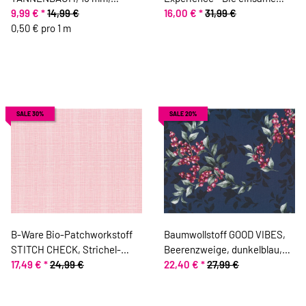
olivgrün
9,99 €
*
14,99 €
Berghütte, TOPP
16,00 €
*
31,99 €
0,50 € pro 1 m
SALE 30%
SALE 20%
B-Ware Bio-Patchworkstoff
Baumwollstoff GOOD VIBES,
STITCH CHECK, Strichel-
Beerenzweige, dunkelblau,
Raster, rosa-gebrochenes
17,49 €
*
24,99 €
ring a roses
22,40 €
*
27,99 €
weiß, Jane Makower