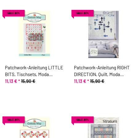
SALE 30%
SALE 30%
Patchwork-Anleitung LITTLE
Patchwork-Anleitung RIGHT
BITS, Tischsets, Moda
DIRECTION, Quilt, Moda
Fabrics
11,13 €
*
15,90 €
Fabrics
11,13 €
*
15,90 €
SALE 30%
SALE 30%