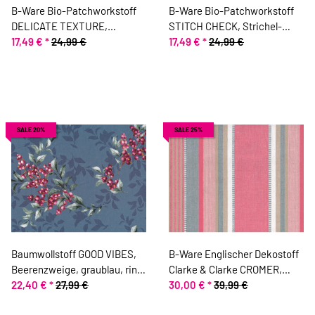
B-Ware Bio-Patchworkstoff
B-Ware Bio-Patchworkstoff
DELICATE TEXTURE,
STITCH CHECK, Strichel-
Strichelchen, hellgrau-
17,49 €
*
24,99 €
Raster, hellgrün-gebrochenes
17,49 €
*
24,99 €
steingrau, Jane Makower
weiß, Jane Makower
SALE 20%
SALE 25%
Baumwollstoff GOOD VIBES,
B-Ware Englischer Dekostoff
Beerenzweige, graublau, ring
Clarke & Clarke CROMER,
a roses
22,40 €
*
27,99 €
Streifen-Design, altrosa-grau
30,00 €
*
39,99 €