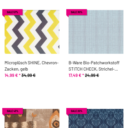
SALE 57%
SALE 30%
Microplüsch SHINE, Chevron-
B-Ware Bio-Patchworkstoff
Zacken, gelb
STITCH CHECK, Strichel-
14,99 €
*
34,99 €
Raster, helles hellblau-
17,49 €
*
24,99 €
hellgrau, Jane Makover
SALE 43%
SALE 20%