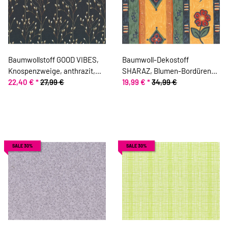
Baumwollstoff GOOD VIBES,
Baumwoll-Dekostoff
Knospenzweige, anthrazit,
SHARAZ, Blumen-Bordüren-
ring a roses
22,40 €
*
27,99 €
Streifen, gelb
19,99 €
*
34,99 €
SALE 30%
SALE 30%