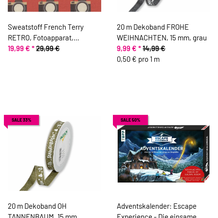
Sweatstoff French Terry
20 m Dekoband FROHE
RETRO, Fotoapparat,
WEIHNACHTEN, 15 mm, grau
stumpfes hellrot
19,99 €
*
29,99 €
9,99 €
*
14,99 €
0,50 € pro 1 m
SALE 33%
SALE 50%
20 m Dekoband OH
Adventskalender: Escape
TANNENBAUM, 15 mm,
Experience - Die einsame