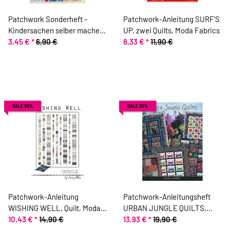
Patchwork Sonderheft -
Patchwork-Anleitung SURF'S
Kindersachen selber machen,
UP, zwei Quilts, Moda Fabrics
Nr. 22
3,45 €
*
6,90 €
8,33 €
*
11,90 €
SALE 30%
SALE 30%
Patchwork-Anleitung
Patchwork-Anleitungsheft
WISHING WELL, Quilt, Moda
URBAN JUNGLE QUILTS,
Fabrics
10,43 €
*
14,90 €
Jason Yenter
13,93 €
*
19,90 €