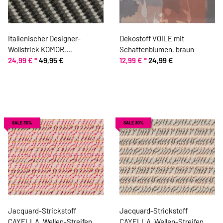
Italienischer Designer-
Dekostoff VOILE mit
Wollstrick KOMOR,
Schattenblumen, braun
Stricknoppen, grau-weiß
24,99 €
*
49,95 €
12,99 €
*
24,99 €
SALE 30%
SALE 30%
Jacquard-Strickstoff
Jacquard-Strickstoff
CAYELLA, Wellen-Streifen,
CAYELLA, Wellen-Streifen,