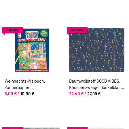
SALE 50%
SALE 20%
Weihnachts-Malbuch:
Baumwollstoff GOOD VIBES,
Zauberpapier
Knospenzweige, dunkelblau,
Adventskalender, TOPP
5,00 €
*
10,00 €
ring a roses
22,40 €
*
27,99 €