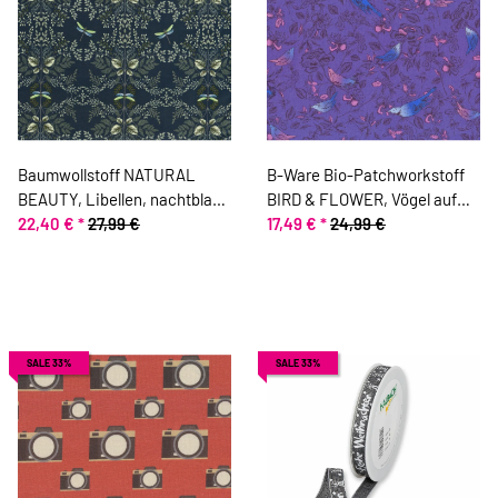
Baumwollstoff NATURAL
B-Ware Bio-Patchworkstoff
BEAUTY, Libellen, nachtblau,
BIRD & FLOWER, Vögel auf
ring a roses
22,40 €
*
27,99 €
Rosenzweigen, lila-aquablau,
17,49 €
*
24,99 €
Jane Makower
SALE 33%
SALE 33%