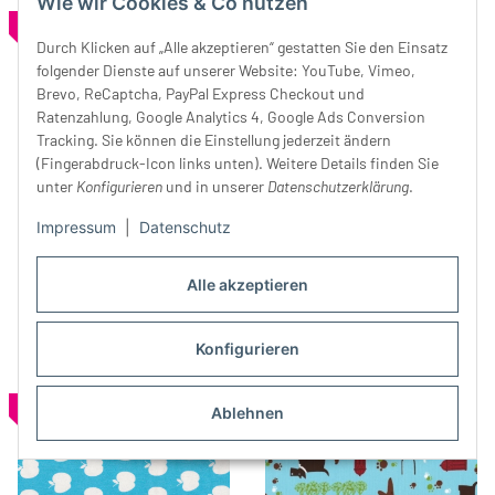
Wie wir Cookies & Co nutzen
SALE 20%
SALE 50%
Durch Klicken auf „Alle akzeptieren“ gestatten Sie den Einsatz
folgender Dienste auf unserer Website: YouTube, Vimeo,
Brevo, ReCaptcha, PayPal Express Checkout und
Ratenzahlung, Google Analytics 4, Google Ads Conversion
Tracking. Sie können die Einstellung jederzeit ändern
(Fingerabdruck-Icon links unten). Weitere Details finden Sie
unter
Konfigurieren
und in unserer
Datenschutzerklärung
.
Baumwollstoff MOST
Wollbouclé-Strick CHANTAL,
Impressum
|
Datenschutz
BEAUTIFUL, Lilien, rosa, ring
Streifen-Rapport, grün-braun
a roses
22,40 €
*
27,99 €
24,99 €
*
49,99 €
Alle akzeptieren
Konfigurieren
SALE 40%
SALE 30%
Ablehnen