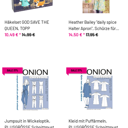
Häkelset GOD SAVE THE
Heather Bailey "daily spice
QUEEN, TOPP
Halter Apron", Schürze für
10,49 €
*
14,99 €
Garten und Küche, 3 Größen
14,50 €
*
17,95 €
SALE 37%
SALE 37%
Jumpsuit in Wickeloptik,
Kleid mit Puffärmeln,
PLUSGRÖSSE Schnittmuster
PLUSGRÖSSE Schnittmuster