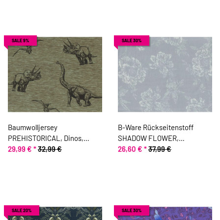
SALE 9%
SALE 30%
Baumwolljersey
B-Ware Rückseitenstoff
PREHISTORICAL, Dinos,
SHADOW FLOWER,
olivgrün Hilco
29,99 €
*
32,99 €
Wildrosen, lavendelgrau,
26,60 €
*
37,99 €
Greta Lynn
SALE 20%
SALE 30%