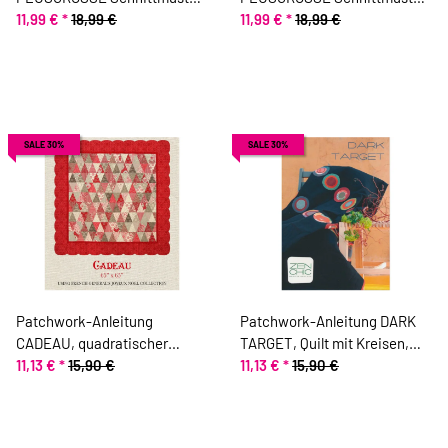
ONION 9022
11,99 €
*
18,99 €
ONION 9023
11,99 €
*
18,99 €
SALE 30%
SALE 30%
Patchwork-Anleitung
Patchwork-Anleitung DARK
CADEAU, quadratischer
TARGET, Quilt mit Kreisen,
Weihnachts-Quilt mit
11,13 €
*
15,90 €
Moda Fabrics
11,13 €
*
15,90 €
Bogenkante, Moda Fabrics