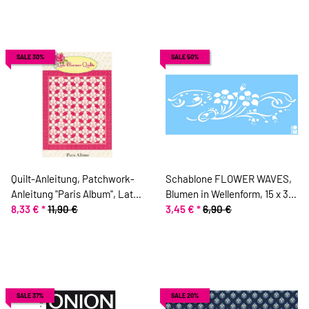
SALE 30%
SALE 50%
Quilt-Anleitung, Patchwork-
Schablone FLOWER WAVES,
Anleitung "Paris Album", Late
Blumen in Wellenform, 15 x 33
Bloomer Quilts, No. 333
8,33 €
*
11,90 €
cm
3,45 €
*
6,90 €
SALE 37%
SALE 20%