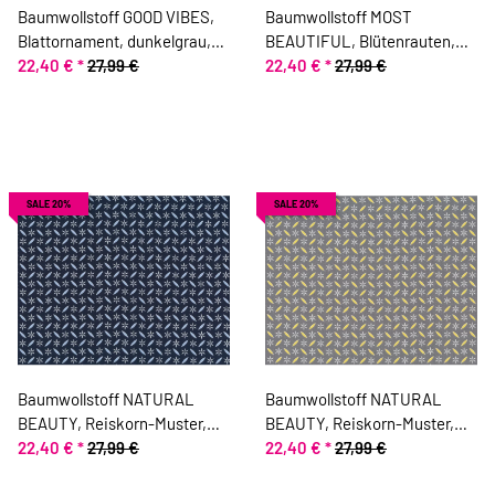
Baumwollstoff GOOD VIBES,
Baumwollstoff MOST
Blattornament, dunkelgrau,
BEAUTIFUL, Blütenrauten,
ring a roses
22,40 €
*
27,99 €
dunkelblau, ring a roses
22,40 €
*
27,99 €
SALE 20%
SALE 20%
Baumwollstoff NATURAL
Baumwollstoff NATURAL
BEAUTY, Reiskorn-Muster,
BEAUTY, Reiskorn-Muster,
nachtblau, ring a roses
22,40 €
*
27,99 €
steingrau, ring a roses
22,40 €
*
27,99 €