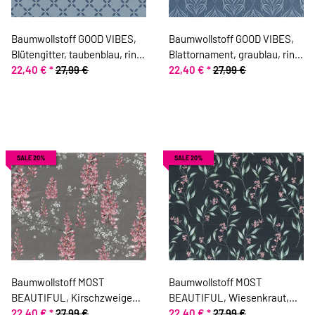
Baumwollstoff GOOD VIBES,
Baumwollstoff GOOD VIBES,
Blütengitter, taubenblau, ring
Blattornament, graublau, ring
a roses
22,40 €
*
27,99 €
a roses
22,40 €
*
27,99 €
SALE 20%
SALE 20%
Baumwollstoff MOST
Baumwollstoff MOST
BEAUTIFUL, Kirschzweige
BEAUTIFUL, Wiesenkraut,
und Magnolien, grau, ring a
22,40 €
*
27,99 €
dunkelblau, ring a roses
22,40 €
*
27,99 €