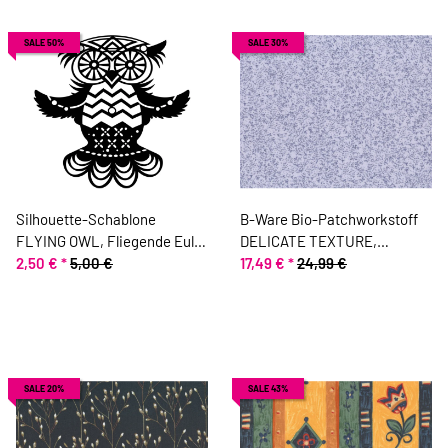
SALE 50%
SALE 30%
Silhouette-Schablone
B-Ware Bio-Patchworkstoff
FLYING OWL, Fliegende Eule,
DELICATE TEXTURE,
15 x 15 cm
2,50 €
*
5,00 €
Strichelchen, helles lilablau-
17,49 €
*
24,99 €
jeansblau, Jane Makower
SALE 20%
SALE 43%