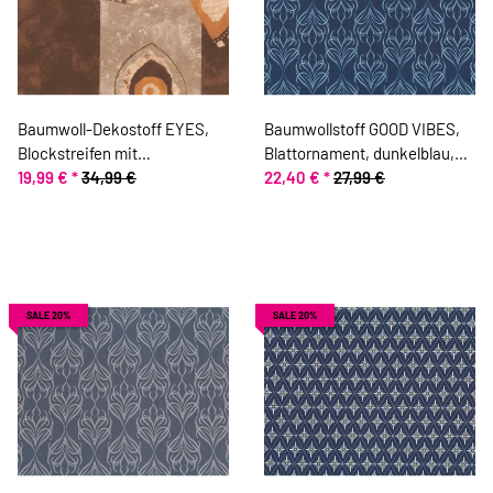
Baumwoll-Dekostoff EYES,
Baumwollstoff GOOD VIBES,
Blockstreifen mit
Blattornament, dunkelblau,
Ornamenten, braun
19,99 €
*
34,99 €
ring a roses
22,40 €
*
27,99 €
SALE 20%
SALE 20%