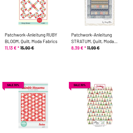
Patchwork-Anleitung RUBY
Patchwork-Anleitung
BLOOM, Quilt, Moda Fabrics
STRATUM, Quilt, Moda
11,13 €
*
15,90 €
Fabrics
8,39 €
*
11,99 €
SALE 30%
SALE 30%