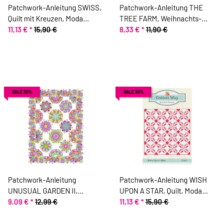
Patchwork-Anleitung SWISS,
Patchwork-Anleitung THE
Quilt mit Kreuzen, Moda
TREE FARM, Weihnachts-
Fabrics
11,13 €
*
15,90 €
Quilt, Moda Fabrics
8,33 €
*
11,90 €
SALE 30%
SALE 30%
Patchwork-Anleitung
Patchwork-Anleitung WISH
UNUSUAL GARDEN II,
UPON A STAR, Quilt, Moda
Kaleidoscope-Quilt
9,09 €
*
12,99 €
Fabrics
11,13 €
*
15,90 €