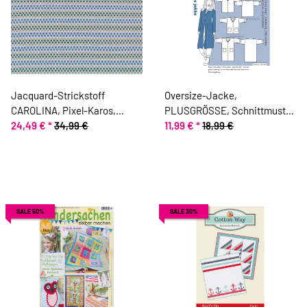
Jacquard-Strickstoff
Oversize-Jacke,
CAROLINA, Pixel-Karos,
PLUSGRÖSSE, Schnittmuster
taubenblau, Toptex
24,49 €
*
34,99 €
ONION 9009
11,99 €
*
18,99 €
SALE 50%
SALE 30%