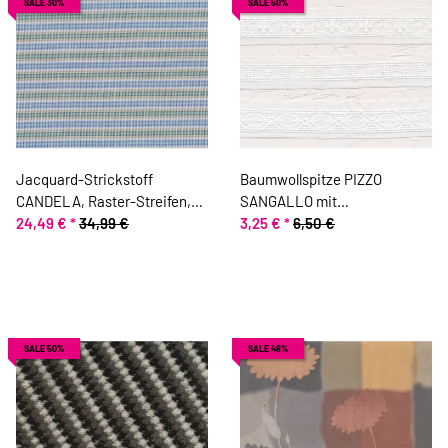
SALE 30%
SALE 50%
Jacquard-Strickstoff
Baumwollspitze PIZZO
CANDELA, Raster-Streifen,
SANGALLO mit
taubenblau, Toptex
24,49 €
*
34,99 €
Lochstickerei, 30 mm breit,
3,25 €
*
6,50 €
weiß
SALE 50%
SALE 48%