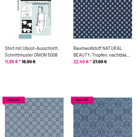
Shirt mit Uboot-Ausschnitt,
Baumwollstoff NATURAL
Schnittmuster ONION 5008
BEAUTY, Tropfen, nachtblau,
11,99 €
*
18,99 €
ring a roses
22,40 €
*
27,99 €
SALE 20%
SALE 20%