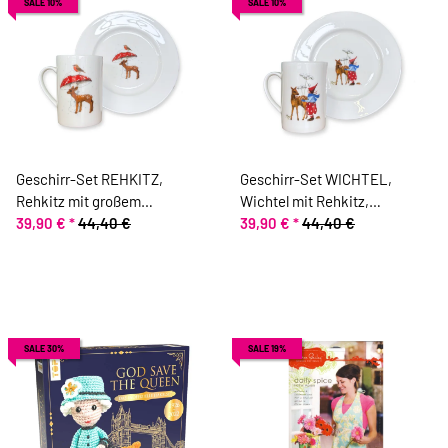
SALE 10%
SALE 10%
Geschirr-Set REHKITZ,
Geschirr-Set WICHTEL,
Rehkitz mit großem
Wichtel mit Rehkitz,
Fliegenpilz, Acufactum
39,90 €
*
44,40 €
Acufactum
39,90 €
*
44,40 €
SALE 30%
SALE 19%