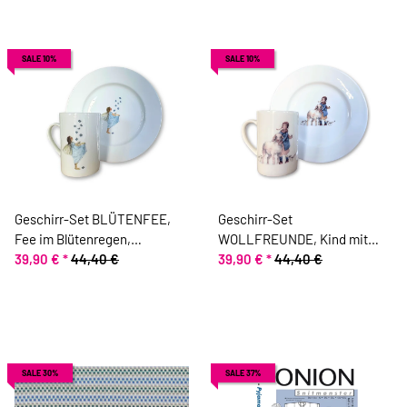
SALE 10%
SALE 10%
Geschirr-Set BLÜTENFEE,
Geschirr-Set
Fee im Blütenregen,
WOLLFREUNDE, Kind mit
Acufactum
39,90 €
*
44,40 €
Schäfchen, Acufactum
39,90 €
*
44,40 €
SALE 30%
SALE 37%