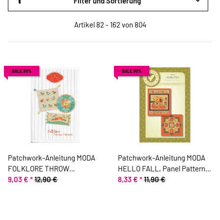
Filter und Sortierung
Artikel 82 - 162 von 804
SALE 30%
SALE 30%
Patchwork-Anleitung MODA
Patchwork-Anleitung MODA
FOLKLORE THROW
HELLO FALL, Panel Pattern,
PILLOWS, Kissenbezüge,
9,03 €
*
12,90 €
Moda Fabrics
8,33 €
*
11,90 €
Moda Fabrics