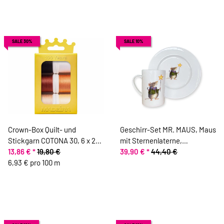
SALE 30%
SALE 10%
Crown-Box Quilt- und
Geschirr-Set MR. MAUS, Maus
Stickgarn COTONA 30, 6 x 200
mit Sternenlaterne,
m, Madeira
13,86 €
*
19,80 €
Acufactum
39,90 €
*
44,40 €
6,93 € pro 100 m