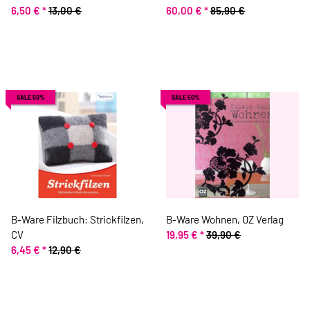
Ausmalen, TOPP, Mangel
6,50 €
*
13,00 €
cm
60,00 €
*
85,90 €
SALE 50%
SALE 50%
B-Ware Filzbuch: Strickfilzen,
B-Ware Wohnen, OZ Verlag
CV
19,95 €
*
39,90 €
6,45 €
*
12,90 €