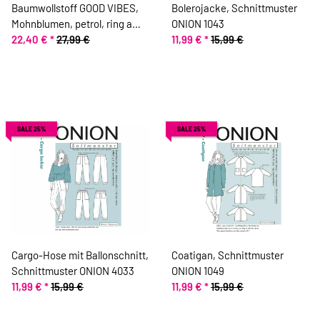
Baumwollstoff GOOD VIBES,
Bolerojacke, Schnittmuster
Mohnblumen, petrol, ring a
ONION 1043
roses
22,40 €
*
27,99 €
11,99 €
*
15,99 €
SALE 25%
SALE 25%
Cargo-Hose mit Ballonschnitt,
Coatigan, Schnittmuster
Schnittmuster ONION 4033
ONION 1049
11,99 €
*
15,99 €
11,99 €
*
15,99 €