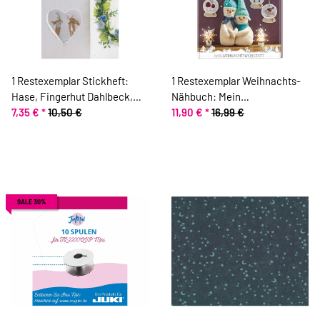
1 Restexemplar Stickheft:
1 Restexemplar Weihnachts-
Hase, Fingerhut Dahlbeck,
Nähbuch: Mein
Mangel
7,35 €
*
10,50 €
weihnachtliches Nähzimmer,
11,90 €
*
16,99 €
Topp, Mangel
SALE 30%