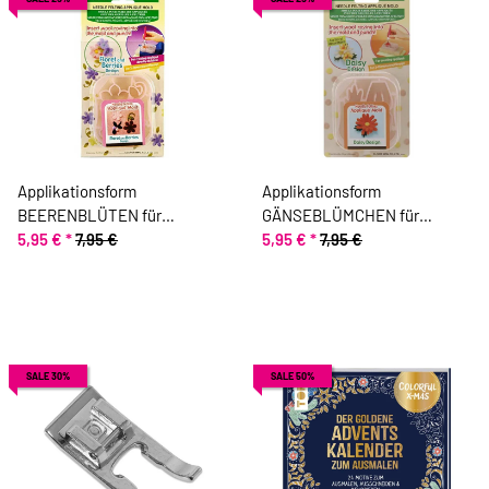
Applikationsform
Applikationsform
BEERENBLÜTEN für
GÄNSEBLÜMCHEN für
Trockenfilznadel, Clover
5,95 €
*
7,95 €
Trockenfilznadel, Clover
5,95 €
*
7,95 €
SALE 30%
SALE 50%