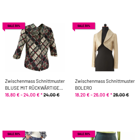
SALE 30%
SALE 30%
Zwischenmass Schnittmuster
Zwischenmass Schnittmuster
BLUSE MIT RÜCKWÄRTIGER
BOLERO
KNOPFLEISTE
16,80 € -
24,00 €
*
24,00 €
18,20 € -
26,00 €
*
26,00 €
SALE 30%
SALE 30%