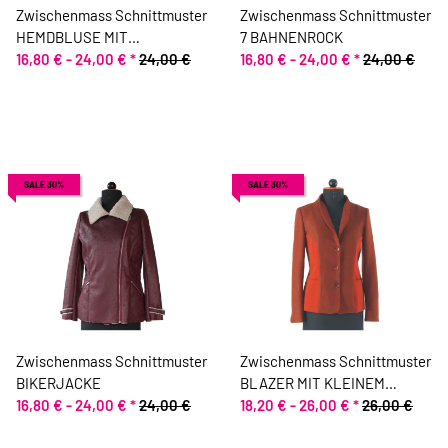
Zwischenmass Schnittmuster
Zwischenmass Schnittmuster
HEMDBLUSE MIT
7 BAHNENROCK
STEHKRAGEN
16,80 € -
24,00 €
*
24,00 €
16,80 € -
24,00 €
*
24,00 €
SALE 30%
SALE 30%
Zwischenmass Schnittmuster
Zwischenmass Schnittmuster
BIKERJACKE
BLAZER MIT KLEINEM
16,80 € -
24,00 €
*
24,00 €
KRAGEN
18,20 € -
26,00 €
*
26,00 €