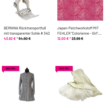
BERNINA Rücktransportfuß
Japan-Patchworkstoff MIT
mit transparenter Sohle # 34D
FEHLER "Cotorienne - Girl",
43,92 €
*
54,90 €
Blütenkreise mit tanzenden
12,00 €
*
23,99 €
Mädchen, stumpfels helles
fuchsia
SALE 30%
SALE 30%