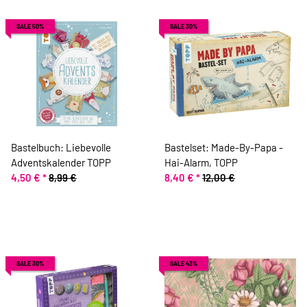
SALE 50%
SALE 30%
Bastelbuch: Liebevolle
Bastelset: Made-By-Papa -
Adventskalender TOPP
Hai-Alarm, TOPP
4,50 €
*
8,99 €
8,40 €
*
12,00 €
SALE 30%
SALE 43%