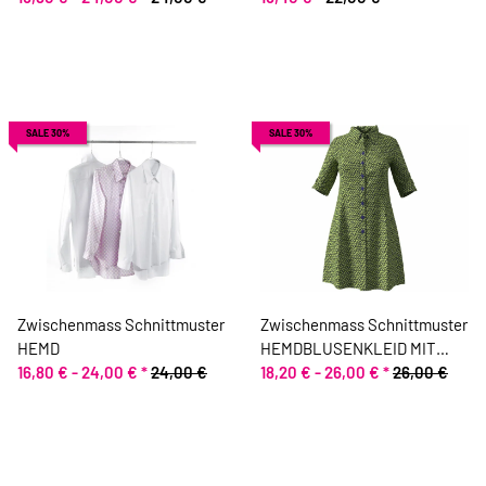
SALE 30%
SALE 30%
Zwischenmass Schnittmuster
Zwischenmass Schnittmuster
HEMD
HEMDBLUSENKLEID MIT
16,80 € -
24,00 €
*
24,00 €
KNOPFLEISTE
18,20 € -
26,00 €
*
26,00 €