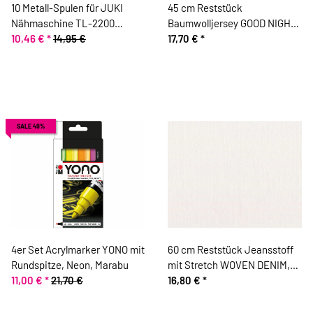
10 Metall-Spulen für JUKI
45 cm Reststück
Nähmaschine TL-2200
Baumwolljersey GOOD NIGHT
Schnellnäher
10,46 €
*
14,95 €
BEAR, Sterne, Hilco
17,70 €
*
SALE 49%
4er Set Acrylmarker YONO mit
60 cm Reststück Jeansstoff
Rundspitze, Neon, Marabu
mit Stretch WOVEN DENIM,
11,00 €
*
21,70 €
einfarbig, gebrochenes weiß,
16,80 €
*
Fibre Mood