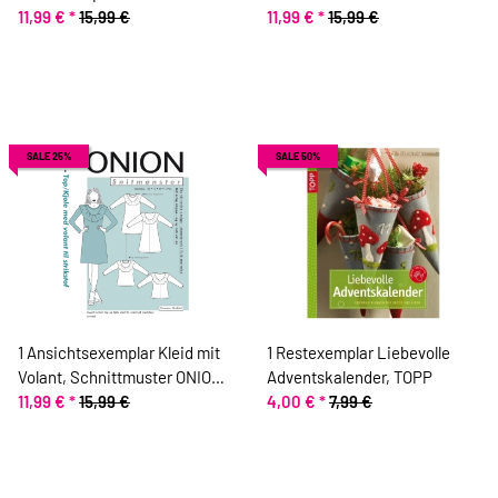
Schnittmuster ONION 9022
11,99 €
*
15,99 €
Schnittmuster ONION 9023
11,99 €
*
15,99 €
SALE 25%
SALE 50%
1 Ansichtsexemplar Kleid mit
1 Restexemplar Liebevolle
Volant, Schnittmuster ONION
Adventskalender, TOPP
2077
11,99 €
*
15,99 €
4,00 €
*
7,99 €