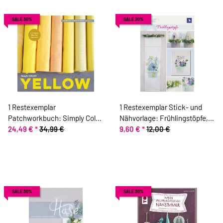
SALE 30%
SALE 20%
1 Restexemplar
1 Restexemplar Stick- und
Patchworkbuch: Simply Color
Nähvorlage: Frühlingstöpfe,
Yellow, Moda Fabrics, Mangel
24,49 €
*
34,99 €
Acufactum, Mangel
9,60 €
*
12,00 €
SALE 30%
SALE 30%