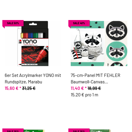
SALE 50%
SALE 40%
6er Set Acrylmarker YONO mit
75-cm-Panel MIT FEHLER
Rundspitze, Marabu
Baumwoll-Canvas
15,60 €
*
31,25 €
TIERBEUTEL, Waschbär,
11,40 €
*
18,99 €
Käselotti
15,20 € pro 1 m
SALE 25%
SALE 25%