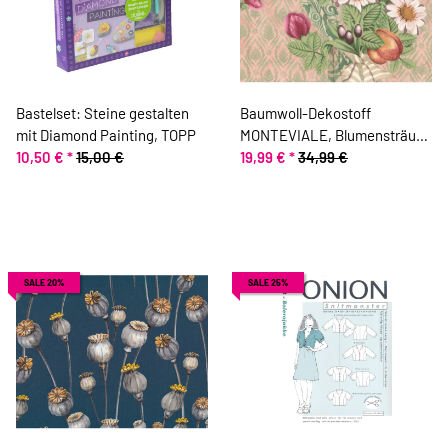
Bastelset: Steine gestalten
Baumwoll-Dekostoff
mit Diamond Painting, TOPP
MONTEVIALE, Blumensträuße
10,50 €
*
15,00 €
mit Früchten
19,99 €
*
34,99 €
SALE 20%
SALE 25%