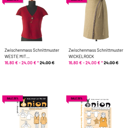
Zwischenmass Schnittmuster
Zwischenmass Schnittmuster
WESTE MIT
WICKELROCK
FLÜGELÄRMELCHEN
16,80 € -
24,00 €
*
24,00 €
16,80 € -
24,00 €
*
24,00 €
SALE 25%
SALE 25%