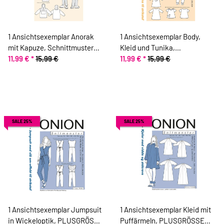
1 Ansichtsexemplar Anorak
1 Ansichtsexemplar Body,
mit Kapuze, Schnittmuster
Kleid und Tunika,
ONION 20050
11,99 €
*
15,99 €
Schnittmuster ONION 10022
11,99 €
*
15,99 €
SALE 25%
SALE 25%
1 Ansichtsexemplar Jumpsuit
1 Ansichtsexemplar Kleid mit
in Wickeloptik, PLUSGRÖSSE
Puffärmeln, PLUSGRÖSSE