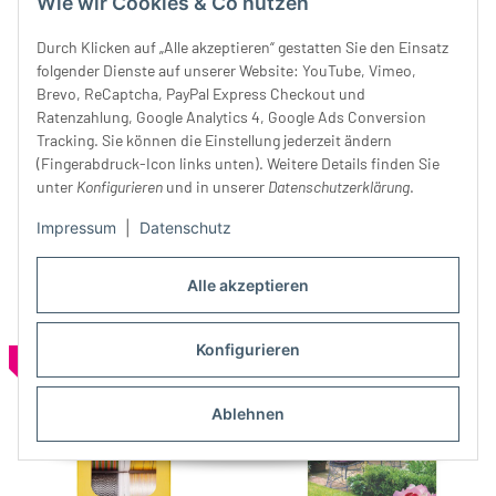
Wie wir Cookies & Co nutzen
Durch Klicken auf „Alle akzeptieren“ gestatten Sie den Einsatz
folgender Dienste auf unserer Website: YouTube, Vimeo,
Brevo, ReCaptcha, PayPal Express Checkout und
Ratenzahlung, Google Analytics 4, Google Ads Conversion
Tracking. Sie können die Einstellung jederzeit ändern
(Fingerabdruck-Icon links unten). Weitere Details finden Sie
Crown-Box Nähgarne
Crown-Box Stickgarne
unter
Konfigurieren
und in unserer
Datenschutzerklärung
.
AEROFIL 120, 6 x 100 m,
RAYON 40, 6 x 200 m, Madeira
Madeira
6,86 €
*
9,80 €
11,06 €
*
15,80 €
Impressum
|
Datenschutz
Alle akzeptieren
Konfigurieren
SALE 30%
SALE 17%
Ablehnen