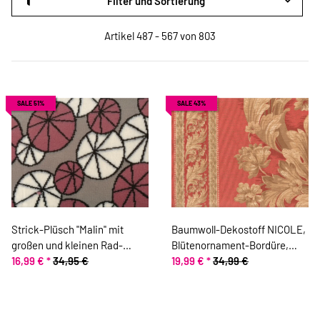
Filter und Sortierung
Artikel 487 - 567 von 803
SALE 51%
SALE 43%
Strick-Plüsch "Malin" mit
Baumwoll-Dekostoff NICOLE,
großen und kleinen Rad-
Blütenornament-Bordüre,
Kreisen, altrosa-grau-
16,99 €
*
34,95 €
pastellrot
19,99 €
*
34,99 €
wollweiß