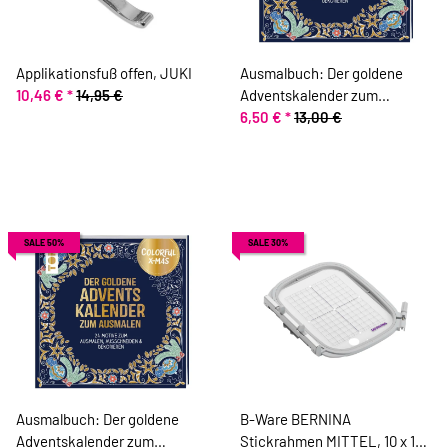
Applikationsfuß offen, JUKI
Ausmalbuch: Der goldene
10,46 €
*
14,95 €
Adventskalender zum
Ausmalen, TOPP
6,50 €
*
13,00 €
SALE 50%
SALE 30%
Ausmalbuch: Der goldene
B-Ware BERNINA
Adventskalender zum
Stickrahmen MITTEL, 10 x 13