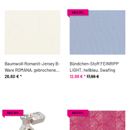
SALE 28%
Baumwoll-Romanit-Jersey B-
Bündchen-Stoff FEINRIPP
Ware ROMANA, gebrochenes
LIGHT, hellblau, Swafing
weiß
26,60 €
*
12,99 €
*
17,99 €
SALE 20%
SALE 50%